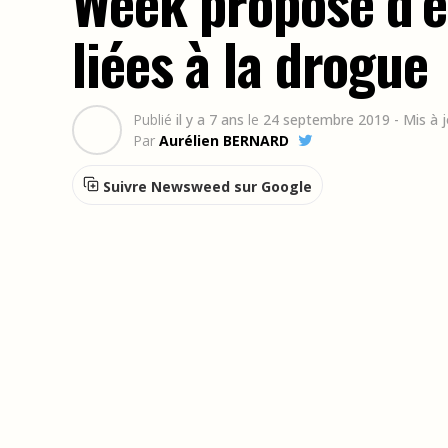
Week propose d’ef
liées à la drogue
Publié
il y a 7 ans
le
24 septembre 2019
- Mis à 
Par
Aurélien BERNARD
Suivre Newsweed sur Google