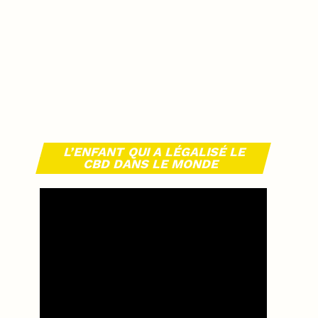
L’ENFANT QUI A LÉGALISÉ LE
CBD DANS LE MONDE