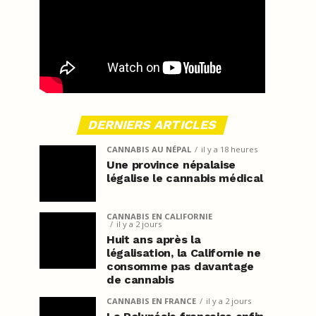
DERNIERS ARTICLES
CANNABIS AU NÉPAL
il y a 18 heures
Une province népalaise
légalise le cannabis médical
CANNABIS EN CALIFORNIE
il y a 2 jours
Huit ans après la
légalisation, la Californie ne
consomme pas davantage
de cannabis
CANNABIS EN FRANCE
il y a 2 jours