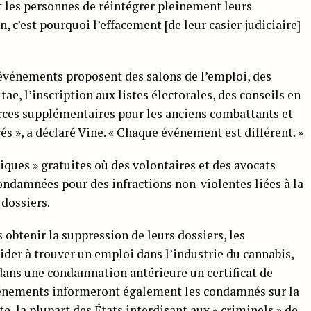
 les personnes de réintégrer pleinement leurs
 c’est pourquoi l’effacement [de leur casier judiciaire]
s événements proposent des salons de l’emploi, des
tae, l’inscription aux listes électorales, des conseils en
rces supplémentaires pour les anciens combattants et
és », a déclaré Vine. « Chaque événement est différent. »
iques » gratuites où des volontaires et des avocats
ndamnées pour des infractions non-violentes liées à la
 dossiers.
 obtenir la suppression de leurs dossiers, les
der à trouver un emploi dans l’industrie du cannabis,
dans une condamnation antérieure un certificat de
événements informeront également les condamnés sur la
e, la plupart des États interdisant aux « criminels » de