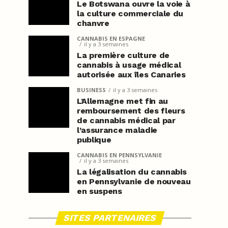
Le Botswana ouvre la voie à
la culture commerciale du
chanvre
CANNABIS EN ESPAGNE
il y a 3 semaines
La première culture de
cannabis à usage médical
autorisée aux îles Canaries
BUSINESS
il y a 3 semaines
L’Allemagne met fin au
remboursement des fleurs
de cannabis médical par
l’assurance maladie
publique
CANNABIS EN PENNSYLVANIE
il y a 3 semaines
La légalisation du cannabis
en Pennsylvanie de nouveau
en suspens
SITES PARTENAIRES