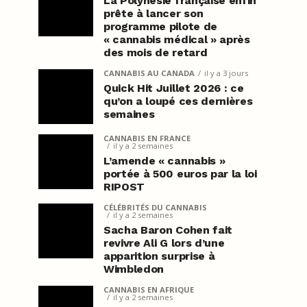
La Polynésie française enfin
prête à lancer son
programme pilote de
« cannabis médical » après
des mois de retard
CANNABIS AU CANADA
il y a 3 jours
Quick Hit Juillet 2026 : ce
qu’on a loupé ces dernières
semaines
CANNABIS EN FRANCE
il y a 2 semaines
L’amende « cannabis »
portée à 500 euros par la loi
RIPOST
CÉLÉBRITÉS DU CANNABIS
il y a 2 semaines
Sacha Baron Cohen fait
revivre Ali G lors d’une
apparition surprise à
Wimbledon
CANNABIS EN AFRIQUE
il y a 2 semaines