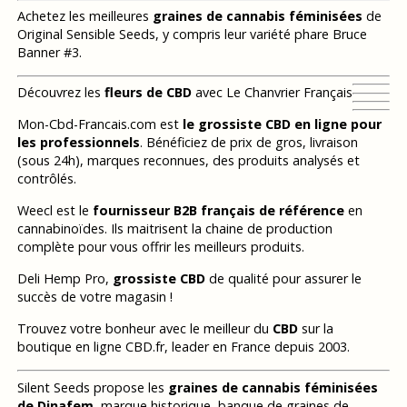
Achetez les meilleures
graines de cannabis féminisées
de
Original Sensible Seeds, y compris leur variété phare Bruce
Banner #3.
Découvrez les
fleurs de CBD
avec Le Chanvrier Français
Mon-Cbd-Francais.com est
le grossiste CBD en ligne pour
les professionnels
. Bénéficiez de prix de gros, livraison
(sous 24h), marques reconnues, des produits analysés et
contrôlés.
Weecl est le
fournisseur B2B français de référence
en
cannabinoïdes. Ils maitrisent la chaine de production
complète pour vous offrir les meilleurs produits.
Deli Hemp Pro,
grossiste CBD
de qualité pour assurer le
succès de votre magasin !
Trouvez votre bonheur avec le meilleur du
CBD
sur la
boutique en ligne CBD.fr, leader en France depuis 2003.
Silent Seeds propose les
graines de cannabis féminisées
de Dinafem
, marque historique, banque de graines de