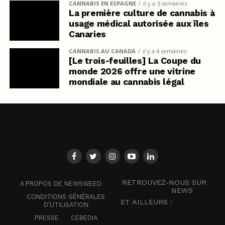
CANNABIS EN ESPAGNE
il y a 3 semaines
La première culture de cannabis à
usage médical autorisée aux îles
Canaries
CANNABIS AU CANADA
il y a 4 semaines
[Le trois-feuilles] La Coupe du
monde 2026 offre une vitrine
mondiale au cannabis légal
RETROUVEZ-NOUS SUR
A PROPOS DE NEWSWEED
NEWS
CONDITIONS GÉNÉRALES
ET AILLEURS :
D’UTILISATION
PRESSE
CEBEDIA