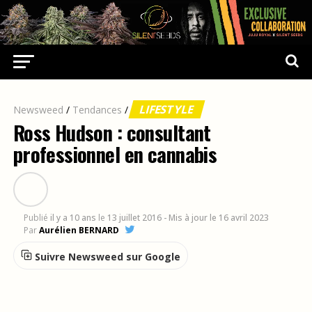
LIFESTYLE
Newsweed
/
Tendances
/
Ross Hudson : consultant
professionnel en cannabis
Publié
il y a 10 ans
le
13 juillet 2016
- Mis à jour le 16 avril 2023
Par
Aurélien BERNARD
Suivre Newsweed sur Google