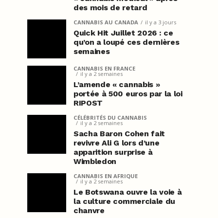
des mois de retard
CANNABIS AU CANADA
il y a 3 jours
Quick Hit Juillet 2026 : ce
qu’on a loupé ces dernières
semaines
CANNABIS EN FRANCE
il y a 2 semaines
L’amende « cannabis »
portée à 500 euros par la loi
RIPOST
CÉLÉBRITÉS DU CANNABIS
il y a 2 semaines
Sacha Baron Cohen fait
revivre Ali G lors d’une
apparition surprise à
Wimbledon
CANNABIS EN AFRIQUE
il y a 2 semaines
Le Botswana ouvre la voie à
la culture commerciale du
chanvre