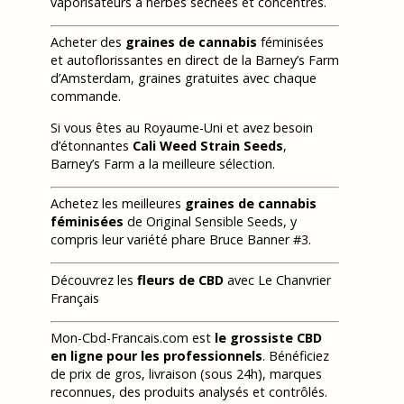
vaporisateurs à herbes séchées et concentrés.
Acheter des
graines de cannabis
féminisées
et autoflorissantes en direct de la Barney’s Farm
d’Amsterdam, graines gratuites avec chaque
commande.
Si vous êtes au Royaume-Uni et avez besoin
d’étonnantes
Cali Weed Strain Seeds
,
Barney’s Farm a la meilleure sélection.
Achetez les meilleures
graines de cannabis
féminisées
de Original Sensible Seeds, y
compris leur variété phare Bruce Banner #3.
Découvrez les
fleurs de CBD
avec Le Chanvrier
Français
Mon-Cbd-Francais.com est
le grossiste CBD
en ligne pour les professionnels
. Bénéficiez
de prix de gros, livraison (sous 24h), marques
reconnues, des produits analysés et contrôlés.