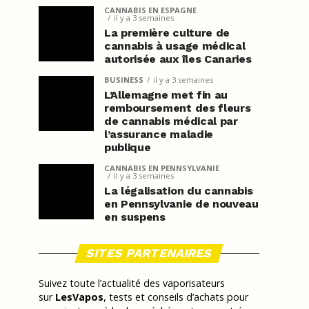
CANNABIS EN ESPAGNE
il y a 3 semaines
La première culture de
cannabis à usage médical
autorisée aux îles Canaries
BUSINESS
il y a 3 semaines
L’Allemagne met fin au
remboursement des fleurs
de cannabis médical par
l’assurance maladie
publique
CANNABIS EN PENNSYLVANIE
il y a 3 semaines
La légalisation du cannabis
en Pennsylvanie de nouveau
en suspens
SITES PARTENAIRES
Suivez toute l’actualité des vaporisateurs
sur
LesVapos
, tests et conseils d’achats pour