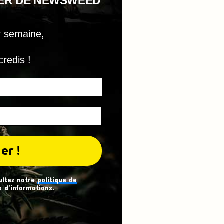
TER DE NEWSWEED
r semaine,
credis !
ultez notre
politique de
 d’informations.