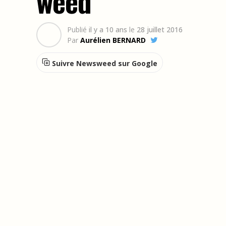
weed
Publié
il y a 10 ans
le
28 juillet 2016
Par
Aurélien BERNARD
Suivre Newsweed sur Google