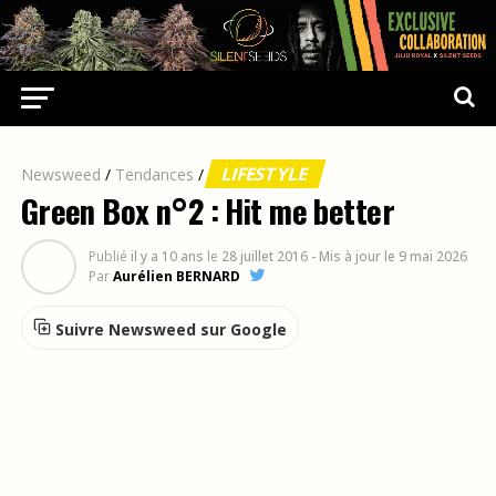
LIFESTYLE
Newsweed
/
Tendances
/
Green Box n°2 : Hit me better
Publié
il y a 10 ans
le
28 juillet 2016
- Mis à jour le 9 mai 2026
Par
Aurélien BERNARD
Suivre Newsweed sur Google