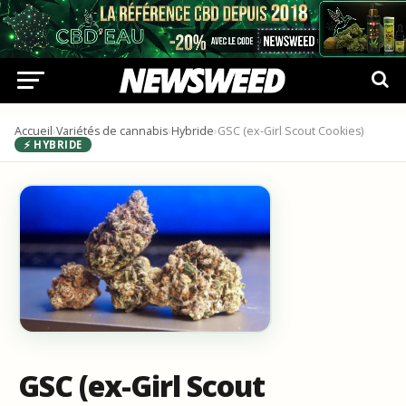
Accueil
›
Variétés de cannabis
›
Hybride
›
GSC (ex-Girl Scout Cookies)
⚡ HYBRIDE
GSC (ex-Girl Scout