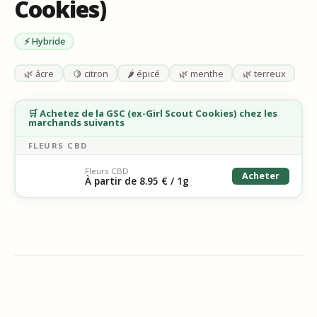
Cookies)
⚡ Hybride
🌿 âcre
🍋 citron
🌶️ épicé
🌿 menthe
🌿 terreux
🛒 Achetez de la GSC (ex-Girl Scout Cookies) chez les
marchands suivants
FLEURS CBD
Fleurs CBD
Acheter
À partir de 8.95 € / 1g