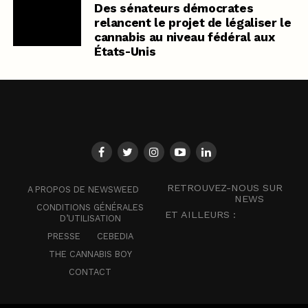
Des sénateurs démocrates
relancent le projet de légaliser le
cannabis au niveau fédéral aux
États-Unis
RETROUVEZ-NOUS SUR
A PROPOS DE NEWSWEED
NEWS
CONDITIONS GÉNÉRALES
ET AILLEURS :
D’UTILISATION
PRESSE
CEBEDIA
THE CANNABIS BOY
CONTACT