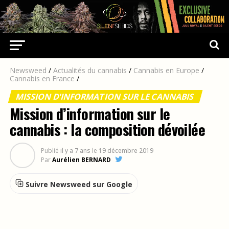
Newsweed
/
Actualités du cannabis
/
Cannabis en Europe
/
Cannabis en France
/
MISSION D'INFORMATION SUR LE CANNABIS
Mission d’information sur le
cannabis : la composition dévoilée
Publié
il y a 7 ans
le
19 décembre 2019
Par
Aurélien BERNARD
Suivre Newsweed sur Google