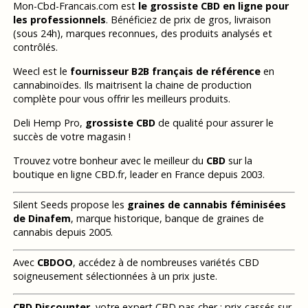
Mon-Cbd-Francais.com est
le grossiste CBD en ligne pour
les professionnels
. Bénéficiez de prix de gros, livraison
(sous 24h), marques reconnues, des produits analysés et
contrôlés.
Weecl est le
fournisseur B2B français de référence
en
cannabinoïdes. Ils maitrisent la chaine de production
complète pour vous offrir les meilleurs produits.
Deli Hemp Pro,
grossiste CBD
de qualité pour assurer le
succès de votre magasin !
Trouvez votre bonheur avec le meilleur du
CBD
sur la
boutique en ligne CBD.fr, leader en France depuis 2003.
Silent Seeds propose les
graines de cannabis féminisées
de Dinafem
, marque historique, banque de graines de
cannabis depuis 2005.
Avec
CBDOO
, accédez à de nombreuses variétés CBD
soigneusement sélectionnées à un prix juste.
CBD Discounter
, votre expert CBD pas cher : prix cassés sur