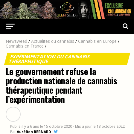
Newsweed
/
Actualités du cannabis
/
Cannabis en Europe
/
Cannabis en France
/
EXPÉRIMENTATION DU CANNABIS
THÉRAPEUTIQUE
Le gouvernement refuse la
production nationale de cannabis
thérapeutique pendant
l’expérimentation
Publié
il y a 6 ans
le
15 octobre 2020
- Mis à jour le 13 octobre 2022
Par
Aurélien BERNARD