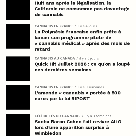
Huit ans après la légalisation, la
Californie ne consomme pas davantage
de cannabis
CANNABIS EN FRANCE
il y a 4 jours
La Polynésie française enfin prête à
lancer son programme pilote de
« cannabis médical » après des mois de
retard
CANNABIS AU CANADA
il y a 5 jours
Quick Hit Juillet 2026 : ce qu’on a loupé
ces dernières semaines
CANNABIS EN FRANCE
il y a 3 semaines
L’amende « cannabis » portée à 500
euros par la loi RIPOST
CÉLÉBRITÉS DU CANNABIS
il y a 3 semaines
Sacha Baron Cohen fait revivre Ali G
lors d’une apparition surprise à
Wimbledon