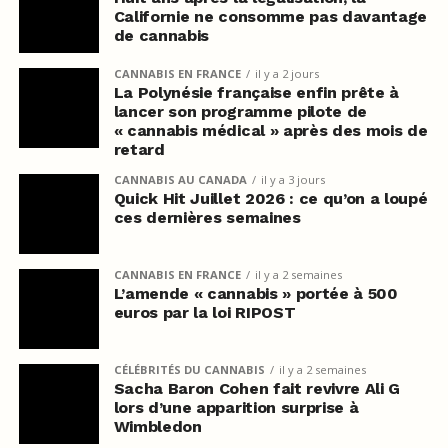
Californie ne consomme pas davantage
de cannabis
CANNABIS EN FRANCE
il y a 2 jours
La Polynésie française enfin prête à
lancer son programme pilote de
« cannabis médical » après des mois de
retard
CANNABIS AU CANADA
il y a 3 jours
Quick Hit Juillet 2026 : ce qu’on a loupé
ces dernières semaines
CANNABIS EN FRANCE
il y a 2 semaines
L’amende « cannabis » portée à 500
euros par la loi RIPOST
CÉLÉBRITÉS DU CANNABIS
il y a 2 semaines
Sacha Baron Cohen fait revivre Ali G
lors d’une apparition surprise à
Wimbledon