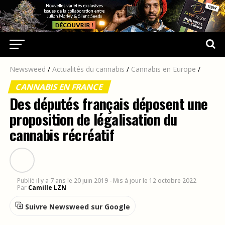
Newsweed
/
Actualités du cannabis
/
Cannabis en Europe
/
CANNABIS EN FRANCE
Des députés français déposent une
proposition de légalisation du
cannabis récréatif
Publié
il y a 7 ans
le
20 juin 2019
- Mis à jour le 12 octobre 2022
Par
Camille LZN
Suivre Newsweed sur Google