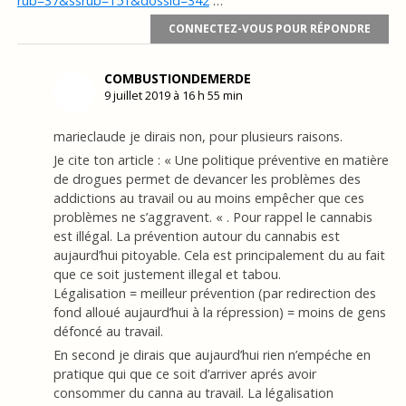
rub=37&ssrub=151&dossid=342
…
CONNECTEZ-VOUS POUR RÉPONDRE
COMBUSTIONDEMERDE
9 juillet 2019 à 16 h 55 min
marieclaude je dirais non, pour plusieurs raisons.
Je cite ton article : « Une politique préventive en matière
de drogues permet de devancer les problèmes des
addictions au travail ou au moins empêcher que ces
problèmes ne s’aggravent. « . Pour rappel le cannabis
est illégal. La prévention autour du cannabis est
aujaurd’hui pitoyable. Cela est principalement du au fait
que ce soit justement illegal et tabou.
Légalisation = meilleur prévention (par redirection des
fond alloué aujaurd’hui à la répression) = moins de gens
défoncé au travail.
En second je dirais que aujaurd’hui rien n’empéche en
pratique qui que ce soit d’arriver aprés avoir
consommer du canna au travail. La légalisation