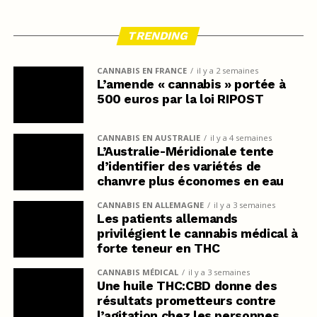
TRENDING
CANNABIS EN FRANCE
il y a 2 semaines
L’amende « cannabis » portée à
500 euros par la loi RIPOST
CANNABIS EN AUSTRALIE
il y a 4 semaines
L’Australie-Méridionale tente
d’identifier des variétés de
chanvre plus économes en eau
CANNABIS EN ALLEMAGNE
il y a 3 semaines
Les patients allemands
privilégient le cannabis médical à
forte teneur en THC
CANNABIS MÉDICAL
il y a 3 semaines
Une huile THC:CBD donne des
résultats prometteurs contre
l’agitation chez les personnes