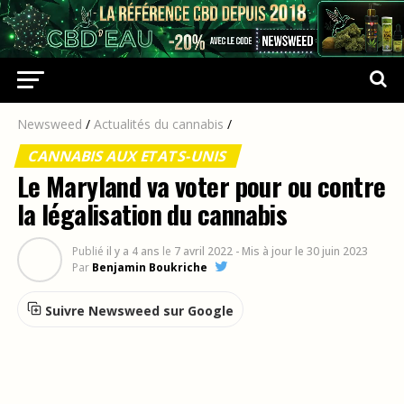
Newsweed
/
Actualités du cannabis
/
CANNABIS AUX ETATS-UNIS
Le Maryland va voter pour ou contre
la légalisation du cannabis
Publié
il y a 4 ans
le
7 avril 2022
- Mis à jour le 30 juin 2023
Par
Benjamin Boukriche
Suivre Newsweed sur Google