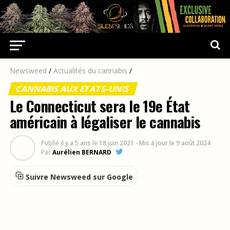
Newsweed
/
Actualités du cannabis
/
CANNABIS AUX ETATS-UNIS
Le Connecticut sera le 19e État
américain à légaliser le cannabis
Publié
il y a 5 ans
le
18 juin 2021
- Mis à jour le 9 août 2024
Par
Aurélien BERNARD
Suivre Newsweed sur Google