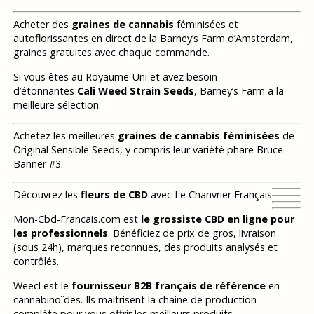
Acheter des
graines de cannabis
féminisées et
autoflorissantes en direct de la Barney’s Farm d’Amsterdam,
graines gratuites avec chaque commande.
Si vous êtes au Royaume-Uni et avez besoin
d’étonnantes
Cali Weed Strain Seeds
, Barney’s Farm a la
meilleure sélection.
Achetez les meilleures
graines de cannabis féminisées
de
Original Sensible Seeds, y compris leur variété phare Bruce
Banner #3.
Découvrez les
fleurs de CBD
avec Le Chanvrier Français
Mon-Cbd-Francais.com est
le grossiste CBD en ligne pour
les professionnels
. Bénéficiez de prix de gros, livraison
(sous 24h), marques reconnues, des produits analysés et
contrôlés.
Weecl est le
fournisseur B2B français de référence
en
cannabinoïdes. Ils maitrisent la chaine de production
complète pour vous offrir les meilleurs produits.