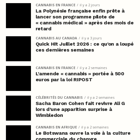
CANNABIS EN FRANCE
il y a 2 jours
La Polynésie française enfin prête à
lancer son programme pilote de
« cannabis médical » après des mois de
retard
CANNABIS AU CANADA
il y a 3 jours
Quick Hit Juillet 2026 : ce qu’on a loupé
ces dernières semaines
CANNABIS EN FRANCE
il y a 2 semaines
L’amende « cannabis » portée à 500
euros par la loi RIPOST
CÉLÉBRITÉS DU CANNABIS
il y a 2 semaines
Sacha Baron Cohen fait revivre Ali G
lors d’une apparition surprise à
Wimbledon
CANNABIS EN AFRIQUE
il y a 2 semaines
Le Botswana ouvre la voie à la culture
commerciale du chanvre