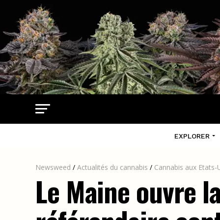
EXPLORER
Newsweed
/
Actualités du cannabis
/
Cannabis aux Etats-
Le Maine ouvre la