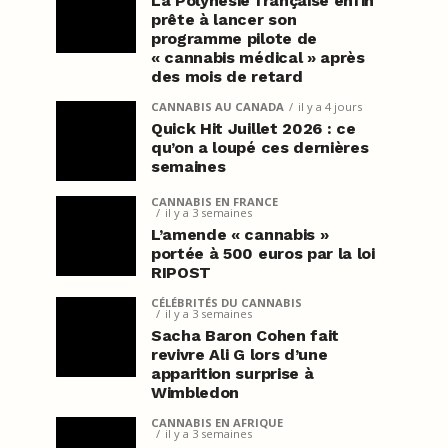
La Polynésie française enfin
prête à lancer son
programme pilote de
« cannabis médical » après
des mois de retard
CANNABIS AU CANADA
il y a 4 jours
Quick Hit Juillet 2026 : ce
qu’on a loupé ces dernières
semaines
CANNABIS EN FRANCE
il y a 3 semaines
L’amende « cannabis »
portée à 500 euros par la loi
RIPOST
CÉLÉBRITÉS DU CANNABIS
il y a 3 semaines
Sacha Baron Cohen fait
revivre Ali G lors d’une
apparition surprise à
Wimbledon
CANNABIS EN AFRIQUE
il y a 3 semaines