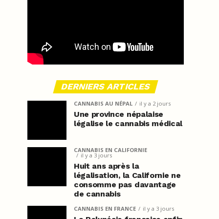
DERNIERS ARTICLES
CANNABIS AU NÉPAL
il y a 2 jours
Une province népalaise
légalise le cannabis médical
CANNABIS EN CALIFORNIE
il y a 3 jours
Huit ans après la
légalisation, la Californie ne
consomme pas davantage
de cannabis
CANNABIS EN FRANCE
il y a 3 jours