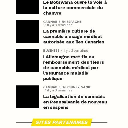
Le Botswana ouvre la voie à
la culture commerciale du
chanvre
CANNABIS EN ESPAGNE
il y a 3 semaines
La première culture de
cannabis à usage médical
autorisée aux îles Canaries
BUSINESS
il y a 3 semaines
L’Allemagne met fin au
remboursement des fleurs
de cannabis médical par
l’assurance maladie
publique
CANNABIS EN PENNSYLVANIE
il y a 3 semaines
La légalisation du cannabis
en Pennsylvanie de nouveau
en suspens
SITES PARTENAIRES