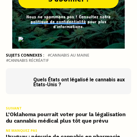
Nous ne spammons pas ! Consultez notre
politique de confidentialité
pour plus
d’informations.
SUJETS CONNEXES :
CANNABIS AU MAINE
CANNABIS RÉCRÉATIF
Quels États ont légalisé le cannabis aux
États-Unis ?
SUIVANT
L’Oklahoma pourrait voter pour la légalisation
du cannabis médical plus tôt que prévu
NE MANQUEZ PAS
Uruguay : pénurie de cannabis en pharmacie