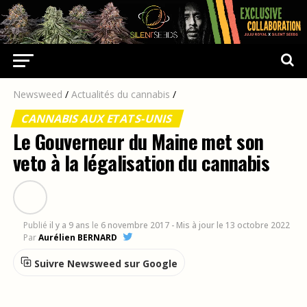
Newsweed
/
Actualités du cannabis
/
CANNABIS AUX ETATS-UNIS
Le Gouverneur du Maine met son
veto à la légalisation du cannabis
Publié
il y a 9 ans
le
6 novembre 2017
- Mis à jour le 13 octobre 2022
Par
Aurélien BERNARD
Suivre Newsweed sur Google