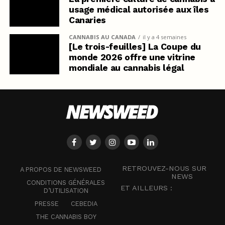
usage médical autorisée aux îles
Canaries
CANNABIS AU CANADA
il y a 4 semaines
[Le trois-feuilles] La Coupe du
monde 2026 offre une vitrine
mondiale au cannabis légal
RETROUVEZ-NOUS SUR
A PROPOS DE NEWSWEED
NEWS
CONDITIONS GÉNÉRALES
ET AILLEURS :
D’UTILISATION
PRESSE
CEBEDIA
THE CANNABIS BOY