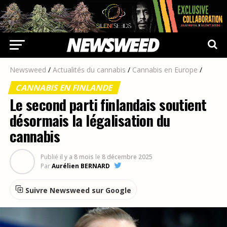
Newsweed
/
Actualités du cannabis
/
Cannabis en Europe
/
CANNABIS EN FINLANDE
Le second parti finlandais soutient
désormais la légalisation du
cannabis
Publié
il y a 8 mois
le
8 décembre 2025
Par
Aurélien BERNARD
Suivre Newsweed sur Google