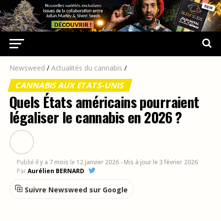
Newsweed
/
Actualités du cannabis
/
CANNABIS AUX ETATS-UNIS
Quels États américains pourraient
légaliser le cannabis en 2026 ?
Publié
il y a 7 mois
le
12 janvier 2026
- Mis à jour le 3 février 2026
Par
Aurélien BERNARD
Suivre Newsweed sur Google