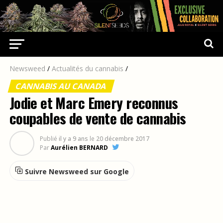
Newsweed
/
Actualités du cannabis
/
CANNABIS AU CANADA
Jodie et Marc Emery reconnus
coupables de vente de cannabis
Publié
il y a 9 ans
le
20 décembre 2017
Par
Aurélien BERNARD
Suivre Newsweed sur Google