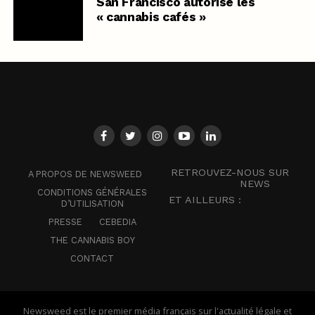
San Francisco autorise les
« cannabis cafés »
RETROUVEZ-NOUS SUR
A PROPOS DE NEWSWEED
NEWS
CONDITIONS GÉNÉRALES
ET AILLEURS :
D’UTILISATION
PRESSE
CEBEDIA
THE CANNABIS BOY
CONTACT
Newsweed est le premier média français sur l'actualité légale et