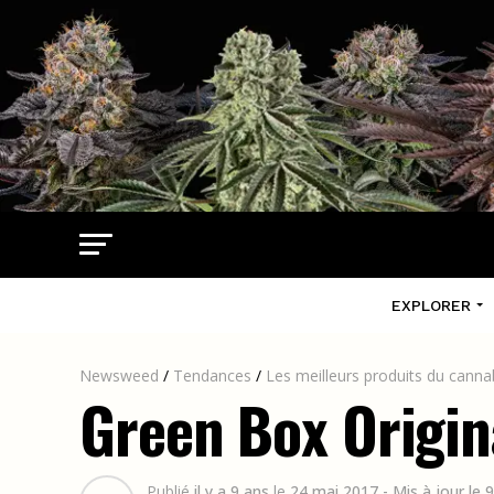
EXPLORER
Newsweed
/
Tendances
/
Les meilleurs produits du canna
Green Box Origina
Publié
il y a 9 ans
le
24 mai 2017
- Mis à jour le