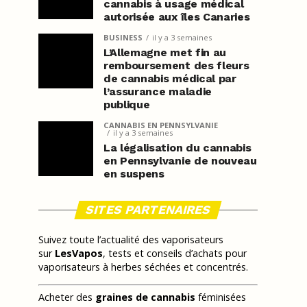
cannabis à usage médical
autorisée aux îles Canaries
BUSINESS
il y a 3 semaines
L’Allemagne met fin au
remboursement des fleurs
de cannabis médical par
l’assurance maladie
publique
CANNABIS EN PENNSYLVANIE
il y a 3 semaines
La légalisation du cannabis
en Pennsylvanie de nouveau
en suspens
SITES PARTENAIRES
Suivez toute l’actualité des vaporisateurs
sur
LesVapos
, tests et conseils d’achats pour
vaporisateurs à herbes séchées et concentrés.
Acheter des
graines de cannabis
féminisées