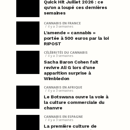
Quick Hit Juillet 2026 : ce
qu’on a loupé ces dernières
semaines
CANNABIS EN FRANCE
il y a 3 semaines
L’amende « cannabis »
portée à 500 euros par la loi
RIPOST
CÉLÉBRITÉS DU CANNABIS
il y a 3 semaines
Sacha Baron Cohen fait
revivre Ali G lors d’une
apparition surprise à
Wimbledon
CANNABIS EN AFRIQUE
il y a 3 semaines
Le Botswana ouvre la voie à
la culture commerciale du
chanvre
CANNABIS EN ESPAGNE
il y a 3 semaines
La première culture de