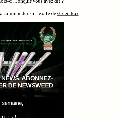
ois-ci. Conquis vous avez dit ?
 la commander sur le site de
Green Box
.
 NEWS, ABONNEZ-
TER DE NEWSWEED
r semaine,
credis !