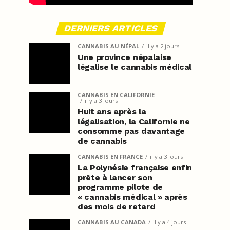
DERNIERS ARTICLES
CANNABIS AU NÉPAL
il y a 2 jours
Une province népalaise
légalise le cannabis médical
CANNABIS EN CALIFORNIE
il y a 3 jours
Huit ans après la
légalisation, la Californie ne
consomme pas davantage
de cannabis
CANNABIS EN FRANCE
il y a 3 jours
La Polynésie française enfin
prête à lancer son
programme pilote de
« cannabis médical » après
des mois de retard
CANNABIS AU CANADA
il y a 4 jours