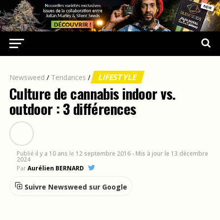
LIFESTYLE
Newsweed
/
Tendances
/
Culture de cannabis indoor vs.
outdoor : 3 différences
Publié
il y a 10 ans
le
12 septembre 2016
- Mis à jour le 13 décembre
2024
Par
Aurélien BERNARD
Suivre Newsweed sur Google