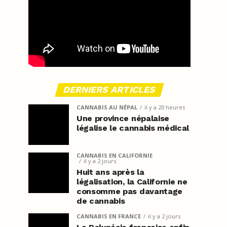
DERNIERS ARTICLES
CANNABIS AU NÉPAL
il y a 20 heures
Une province népalaise
légalise le cannabis médical
CANNABIS EN CALIFORNIE
il y a 2 jours
Huit ans après la
légalisation, la Californie ne
consomme pas davantage
de cannabis
CANNABIS EN FRANCE
il y a 2 jours