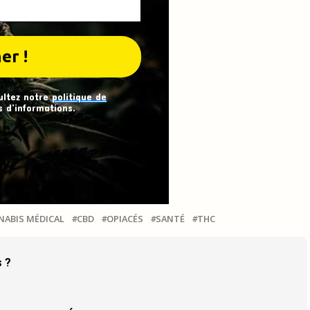
ultez notre
politique de
 d’informations.
NABIS MÉDICAL
CBD
OPIACÉS
SANTÉ
THC
s ?