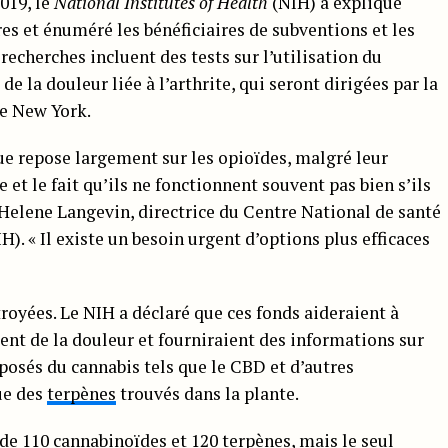
019, le
National Institutes of Health
(NIH) a expliqué
es et énuméré les bénéficiaires de subventions et les
 recherches incluent des tests sur l’utilisation du
de la douleur liée à l’arthrite, qui seront dirigées par la
de New York.
ue repose largement sur les opioïdes, malgré leur
et le fait qu’ils ne fonctionnent souvent pas bien s’ils
Helene Langevin, directrice du Centre National de santé
. « Il existe un besoin urgent d’options plus efficaces
troyées. Le NIH a déclaré que ces fonds aideraient à
ment de la douleur et fourniraient des informations sur
osés du cannabis tels que le CBD et d’autres
ue des
terpènes
trouvés dans la plante.
 de 110 cannabinoïdes et 120 terpènes, mais le seul