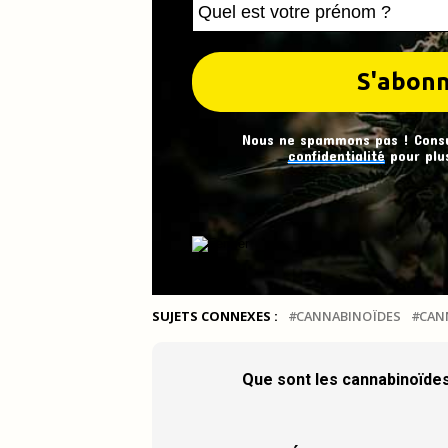
Nous ne spammons pas ! Cons
confidentialité
pour plus
SUJETS CONNEXES :
CANNABINOÏDES
CAN
Que sont les cannabinoïde