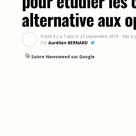
pour étudier les
alternative aux o
Publié
il y a 7 ans
le
23 septembre 2019
- Mis à 
Par
Aurélien BERNARD
Suivre Newsweed sur Google