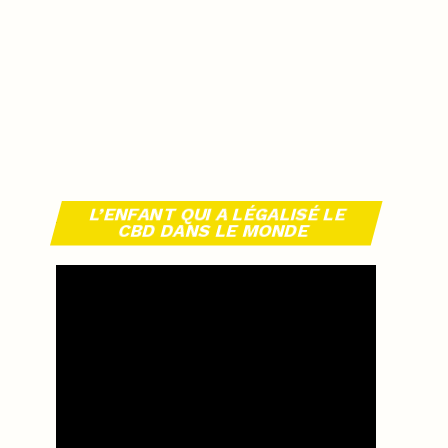
L’ENFANT QUI A LÉGALISÉ LE
CBD DANS LE MONDE