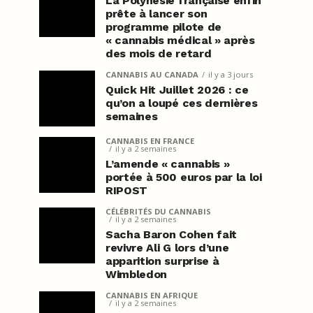
La Polynésie française enfin
prête à lancer son
programme pilote de
« cannabis médical » après
des mois de retard
CANNABIS AU CANADA
il y a 3 jours
Quick Hit Juillet 2026 : ce
qu’on a loupé ces dernières
semaines
CANNABIS EN FRANCE
il y a 2 semaines
L’amende « cannabis »
portée à 500 euros par la loi
RIPOST
CÉLÉBRITÉS DU CANNABIS
il y a 2 semaines
Sacha Baron Cohen fait
revivre Ali G lors d’une
apparition surprise à
Wimbledon
CANNABIS EN AFRIQUE
il y a 2 semaines