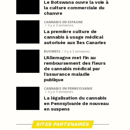
Le Botswana ouvre la voie à
la culture commerciale du
chanvre
CANNABIS EN ESPAGNE
il y a 3 semaines
La première culture de
cannabis à usage médical
autorisée aux îles Canaries
BUSINESS
il y a 3 semaines
L’Allemagne met fin au
remboursement des fleurs
de cannabis médical par
l’assurance maladie
publique
CANNABIS EN PENNSYLVANIE
il y a 3 semaines
La légalisation du cannabis
en Pennsylvanie de nouveau
en suspens
SITES PARTENAIRES