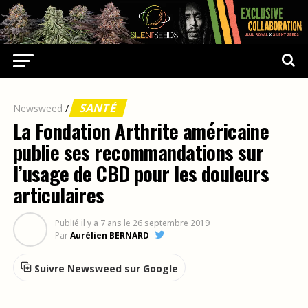
SANTÉ
Newsweed
/
La Fondation Arthrite américaine
publie ses recommandations sur
l’usage de CBD pour les douleurs
articulaires
Publié
il y a 7 ans
le
26 septembre 2019
Par
Aurélien BERNARD
Suivre Newsweed sur Google