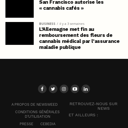
San Francisco autorise les
« cannabis cafés »
BUSINESS
il y a 3 semaines
L’Allemagne met fin au
remboursement des fleurs de
cannabis médical par l’assurance
maladie publique
RETROUVEZ-NOUS SUR
A PROPOS DE NEWSWEED
NEWS
CONDITIONS GÉNÉRALES
ET AILLEURS :
D’UTILISATION
PRESSE
CEBEDIA