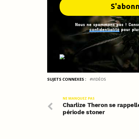
Nous ne spammons pas ! Cons
confidentialité
pour plus
SUJETS CONNEXES :
VIDÉOS
NE MANQUEZ PAS
Charlize Theron se rappell
période stoner