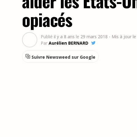
aider les Etats-Un
opiacés
Publié
il y a 8 ans
le
29 mars 2018
- Mis à jour le
Par
Aurélien BERNARD
Suivre Newsweed sur Google