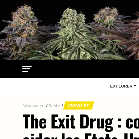
EXPLORER
OPIACÉS
Newsweed
/
Santé
/
The Exit Drug : 