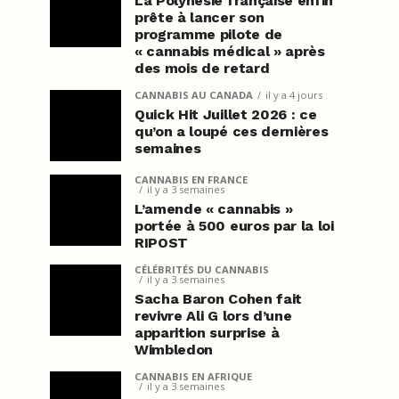
La Polynésie française enfin
prête à lancer son
programme pilote de
« cannabis médical » après
des mois de retard
CANNABIS AU CANADA
il y a 4 jours
Quick Hit Juillet 2026 : ce
qu’on a loupé ces dernières
semaines
CANNABIS EN FRANCE
il y a 3 semaines
L’amende « cannabis »
portée à 500 euros par la loi
RIPOST
CÉLÉBRITÉS DU CANNABIS
il y a 3 semaines
Sacha Baron Cohen fait
revivre Ali G lors d’une
apparition surprise à
Wimbledon
CANNABIS EN AFRIQUE
il y a 3 semaines