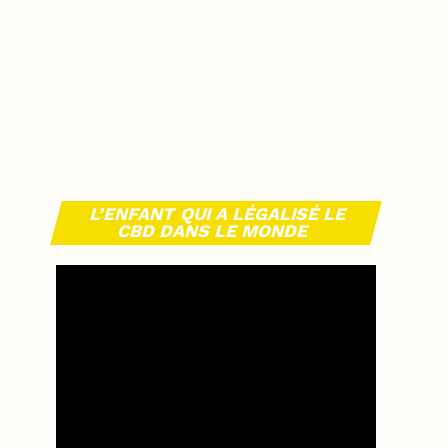
L’ENFANT QUI A LÉGALISÉ LE
CBD DANS LE MONDE