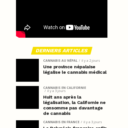
DERNIERS ARTICLES
CANNABIS AU NÉPAL
il y a 2 jours
Une province népalaise
légalise le cannabis médical
CANNABIS EN CALIFORNIE
il y a 3 jours
Huit ans après la
légalisation, la Californie ne
consomme pas davantage
de cannabis
CANNABIS EN FRANCE
il y a 3 jours