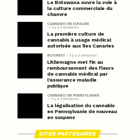
Le Botswana ouvre la voie à
la culture commerciale du
chanvre
CANNABIS EN ESPAGNE
il y a 3 semaines
La première culture de
cannabis à usage médical
autorisée aux îles Canaries
BUSINESS
il y a 3 semaines
L’Allemagne met fin au
remboursement des fleurs
de cannabis médical par
l’assurance maladie
publique
CANNABIS EN PENNSYLVANIE
il y a 3 semaines
La légalisation du cannabis
en Pennsylvanie de nouveau
en suspens
SITES PARTENAIRES