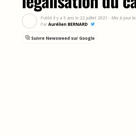
légalisation du c
Publié
il y a 5 ans
le
22 juillet 2021
- Mis à jour 
Par
Aurélien BERNARD
Suivre Newsweed sur Google