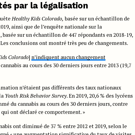
és par la légalisation
quête
Healthy Kids Colorado,
basée sur un échantillon de
2019, ainsi que de l’enquête nationale sur la
 basée sur un échantillon de 447 répondants en 2018-19,
s. Les conclusions ont montré très peu de changements.
ids Colorado
]
n’indiquent aucun changement
annabis au cours des 30 derniers jours entre 2013 (19,7
mmation n’étaient pas différents des taux nationaux
 la
Youth Risk Behavior Survey
. En 2019, 20,6 % des lycéens
mé du cannabis au cours des 30 derniers jours, contre
l qui ont déclaré ce comportement. »
abis ont diminué de 37 % entre 2012 et 2019, selon le
gné « une augmentation significative du taux de visites