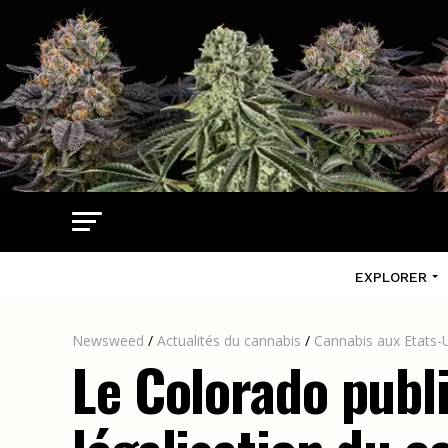
EXPLORER
Newsweed
/
Actualités du cannabis
/
Cannabis aux Etats-
Le Colorado publi