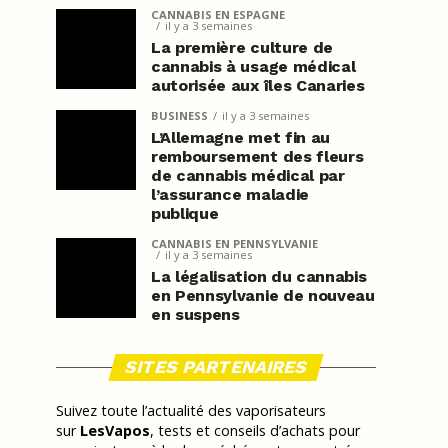
CANNABIS EN ESPAGNE
il y a 3 semaines
La première culture de
cannabis à usage médical
autorisée aux îles Canaries
BUSINESS
il y a 3 semaines
L’Allemagne met fin au
remboursement des fleurs
de cannabis médical par
l’assurance maladie
publique
CANNABIS EN PENNSYLVANIE
il y a 3 semaines
La légalisation du cannabis
en Pennsylvanie de nouveau
en suspens
SITES PARTENAIRES
Suivez toute l’actualité des vaporisateurs
sur
LesVapos
, tests et conseils d’achats pour