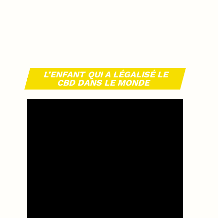
L’ENFANT QUI A LÉGALISÉ LE
CBD DANS LE MONDE