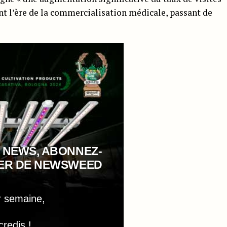
nt l’ère de la commercialisation médicale, passant de
 NEWS, ABONNEZ-
TER DE NEWSWEED
r semaine,
credis !