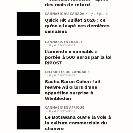
des mois de retard
CANNABIS AU CANADA
il y a 3 jours
Quick Hit Juillet 2026 : ce
qu’on a loupé ces dernières
semaines
CANNABIS EN FRANCE
il y a 2 semaines
L’amende « cannabis »
portée à 500 euros par la loi
RIPOST
CÉLÉBRITÉS DU CANNABIS
il y a 2 semaines
Sacha Baron Cohen fait
revivre Ali G lors d’une
apparition surprise à
Wimbledon
CANNABIS EN AFRIQUE
il y a 2 semaines
Le Botswana ouvre la voie à
la culture commerciale du
chanvre