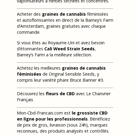
vaporisateurs à herbes séchées et concentrés.
Acheter des
graines de cannabis
féminisées
et autoflorissantes en direct de la Barney’s Farm
d’Amsterdam, graines gratuites avec chaque
commande.
Si vous êtes au Royaume-Uni et avez besoin
d’étonnantes
Cali Weed Strain Seeds
,
Barney’s Farm a la meilleure sélection.
Achetez les meilleures
graines de cannabis
féminisées
de Original Sensible Seeds, y
compris leur variété phare Bruce Banner #3.
Découvrez les
fleurs de CBD
avec Le Chanvrier
Français
Mon-Cbd-Francais.com est
le grossiste CBD
en ligne pour les professionnels
. Bénéficiez
de prix de gros, livraison (sous 24h), marques
reconnues, des produits analysés et contrôlés.