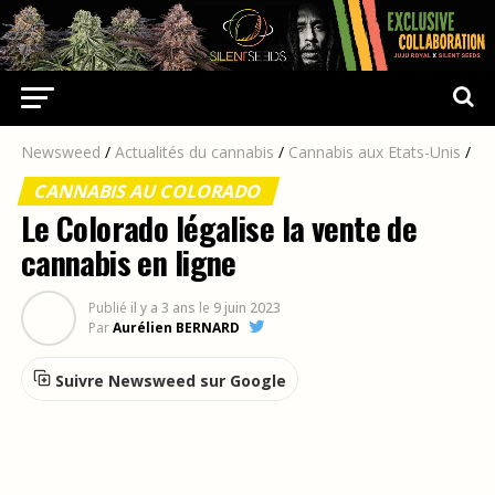
Newsweed
/
Actualités du cannabis
/
Cannabis aux Etats-Unis
/
CANNABIS AU COLORADO
Le Colorado légalise la vente de
cannabis en ligne
Publié
il y a 3 ans
le
9 juin 2023
Par
Aurélien BERNARD
Suivre Newsweed sur Google