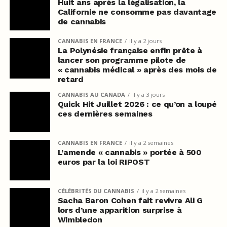
Huit ans après la légalisation, la
Californie ne consomme pas davantage
de cannabis
CANNABIS EN FRANCE
il y a 2 jours
La Polynésie française enfin prête à
lancer son programme pilote de
« cannabis médical » après des mois de
retard
CANNABIS AU CANADA
il y a 3 jours
Quick Hit Juillet 2026 : ce qu’on a loupé
ces dernières semaines
CANNABIS EN FRANCE
il y a 2 semaines
L’amende « cannabis » portée à 500
euros par la loi RIPOST
CÉLÉBRITÉS DU CANNABIS
il y a 2 semaines
Sacha Baron Cohen fait revivre Ali G
lors d’une apparition surprise à
Wimbledon