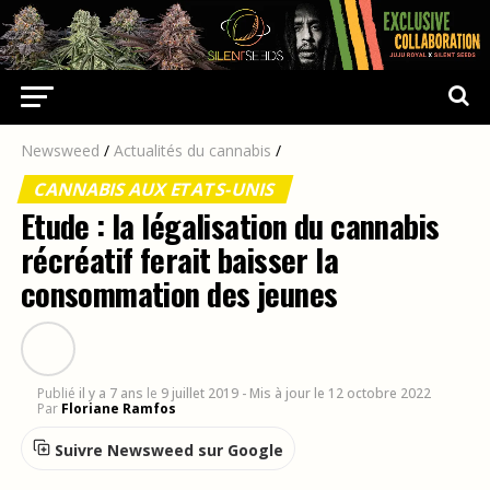
Newsweed
/
Actualités du cannabis
/
CANNABIS AUX ETATS-UNIS
Etude : la légalisation du cannabis
récréatif ferait baisser la
consommation des jeunes
Publié
il y a 7 ans
le
9 juillet 2019
- Mis à jour le 12 octobre 2022
Par
Floriane Ramfos
Suivre Newsweed sur Google