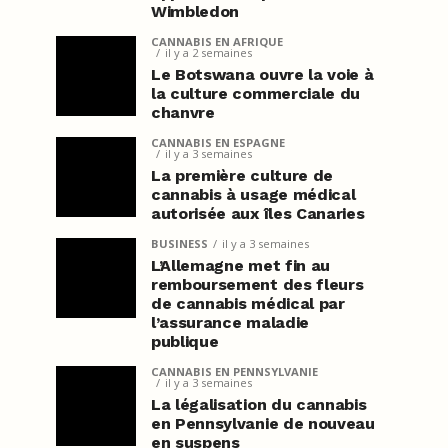
Wimbledon
CANNABIS EN AFRIQUE
il y a 2 semaines
Le Botswana ouvre la voie à
la culture commerciale du
chanvre
CANNABIS EN ESPAGNE
il y a 3 semaines
La première culture de
cannabis à usage médical
autorisée aux îles Canaries
BUSINESS
il y a 3 semaines
L’Allemagne met fin au
remboursement des fleurs
de cannabis médical par
l’assurance maladie
publique
CANNABIS EN PENNSYLVANIE
il y a 3 semaines
La légalisation du cannabis
en Pennsylvanie de nouveau
en suspens