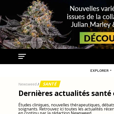
EXPLORER
SANTÉ
Newsweed
/
Dernières actualités santé
Études cliniques, nouvelles thérapeutiques, débats 
soignants. Retrouvez ici toutes les actualités récen
en continu par la rédaction Newsweed.