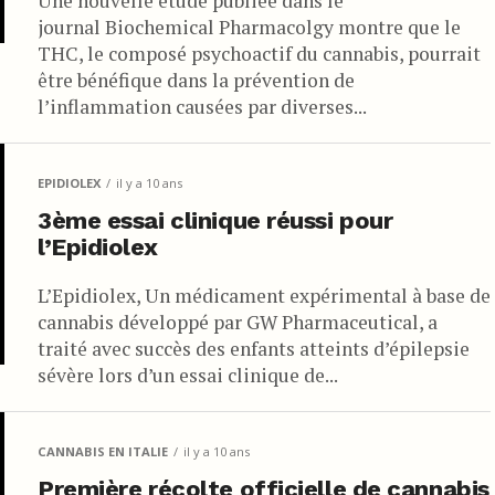
Une nouvelle étude publiée dans le
journal Biochemical Pharmacolgy montre que le
THC, le composé psychoactif du cannabis, pourrait
être bénéfique dans la prévention de
l’inflammation causées par diverses...
EPIDIOLEX
il y a 10 ans
3ème essai clinique réussi pour
l’Epidiolex
L’Epidiolex, Un médicament expérimental à base de
cannabis développé par GW Pharmaceutical, a
traité avec succès des enfants atteints d’épilepsie
sévère lors d’un essai clinique de...
CANNABIS EN ITALIE
il y a 10 ans
Première récolte officielle de cannabis