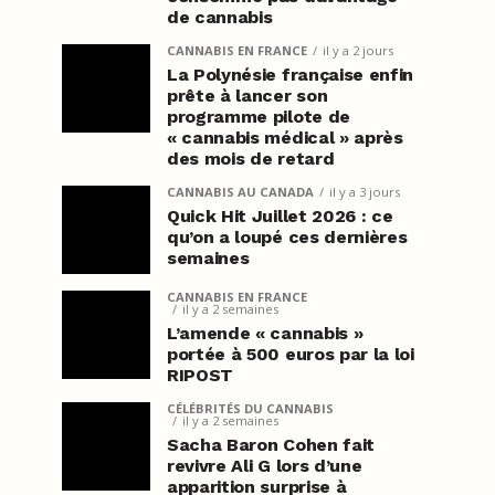
de cannabis
CANNABIS EN FRANCE
il y a 2 jours
La Polynésie française enfin
prête à lancer son
programme pilote de
« cannabis médical » après
des mois de retard
CANNABIS AU CANADA
il y a 3 jours
Quick Hit Juillet 2026 : ce
qu’on a loupé ces dernières
semaines
CANNABIS EN FRANCE
il y a 2 semaines
L’amende « cannabis »
portée à 500 euros par la loi
RIPOST
CÉLÉBRITÉS DU CANNABIS
il y a 2 semaines
Sacha Baron Cohen fait
revivre Ali G lors d’une
apparition surprise à