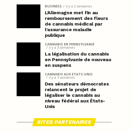
BUSINESS
il y a 2 semaines
L’Allemagne met fin au
remboursement des fleurs
de cannabis médical par
l’assurance maladie
publique
CANNABIS EN PENNSYLVANIE
il y a 3 semaines
La légalisation du cannabis
en Pennsylvanie de nouveau
en suspens
CANNABIS AUX ETATS-UNIS
il y a 3 semaines
Des sénateurs démocrates
relancent le projet de
légaliser le cannabis au
niveau fédéral aux États-
Unis
SITES PARTENAIRES