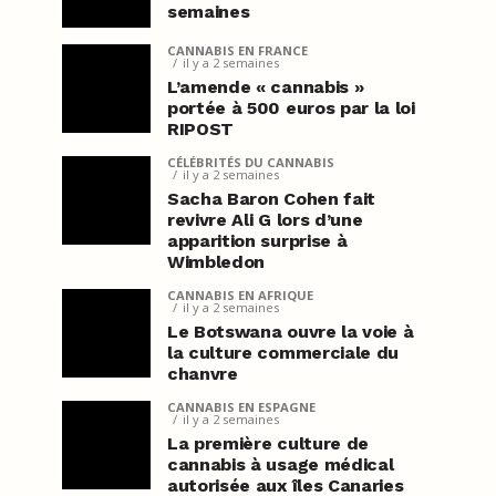
semaines
CANNABIS EN FRANCE
il y a 2 semaines
L’amende « cannabis »
portée à 500 euros par la loi
RIPOST
CÉLÉBRITÉS DU CANNABIS
il y a 2 semaines
Sacha Baron Cohen fait
revivre Ali G lors d’une
apparition surprise à
Wimbledon
CANNABIS EN AFRIQUE
il y a 2 semaines
Le Botswana ouvre la voie à
la culture commerciale du
chanvre
CANNABIS EN ESPAGNE
il y a 2 semaines
La première culture de
cannabis à usage médical
autorisée aux îles Canaries