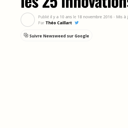
les 25 innovation
Publié
il y a 10 ans
le
18 novembre 2016
- Mis à
Par
Théo Caillart
Suivre Newsweed sur Google