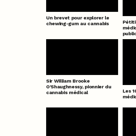
Un brevet pour explorer le
Pétit
chewing-gum au cannabis
médic
publi
Sir William Brooke
O’Shaughnessy, pionnier du
Les 1
cannabis médical
médic