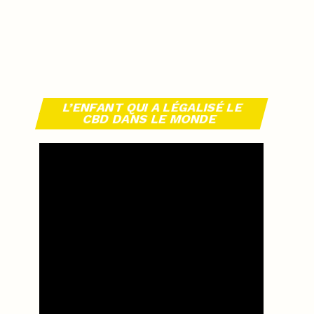
L’ENFANT QUI A LÉGALISÉ LE
CBD DANS LE MONDE