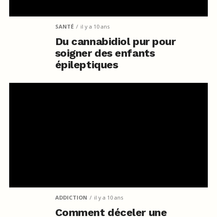
SANTÉ
il y a 10 ans
Du cannabidiol pur pour
soigner des enfants
épileptiques
ADDICTION
il y a 10 ans
Comment déceler une