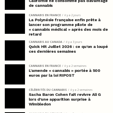
Californie ne consomme pas davantage
de cannabis
CANNABIS EN FRANCE
il y a 2 jours
La Polynésie française enfin prête à
lancer son programme pilote de
« cannabis médical » après des mois de
retard
CANNABIS AU CANADA
il y a 3 jours
Quick Hit Juillet 2026 : ce qu’on a loupé
ces dernières semaines
CANNABIS EN FRANCE
il y a 2 semaines
L’amende « cannabis » portée à 500
euros par la loi RIPOST
CÉLÉBRITÉS DU CANNABIS
il y a 2 semaines
Sacha Baron Cohen fait revivre Ali G
lors d’une apparition surprise à
Wimbledon