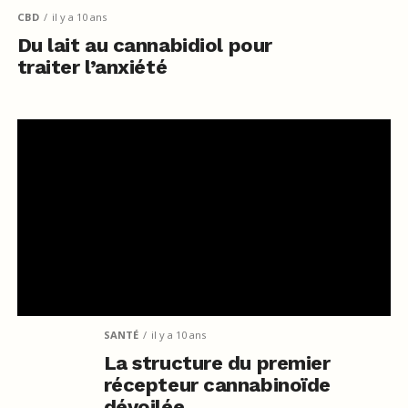
CBD
il y a 10 ans
Du lait au cannabidiol pour
traiter l’anxiété
SANTÉ
il y a 10 ans
La structure du premier
récepteur cannabinoïde
dévoilée