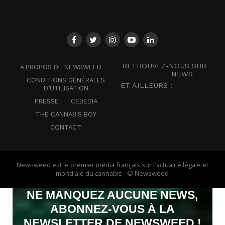
RETROUVEZ-NOUS SUR
A PROPOS DE NEWSWEED
NEWS
CONDITIONS GÉNÉRALES
ET AILLEURS :
D’UTILISATION
PRESSE
CEBEDIA
THE CANNABIS BOY
CONTACT
Newsweed est le premier média français sur l'actualité légale et
mondiale du cannabis - © Newsweed
NE MANQUEZ AUCUNE NEWS,
ABONNEZ-VOUS À LA
NEWSLETTER DE NEWSWEED !