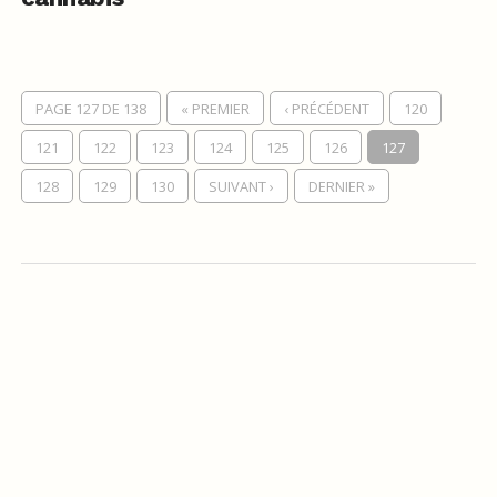
PAGE 127 DE 138
« PREMIER
‹ PRÉCÉDENT
120
121
122
123
124
125
126
127
128
129
130
SUIVANT ›
DERNIER »