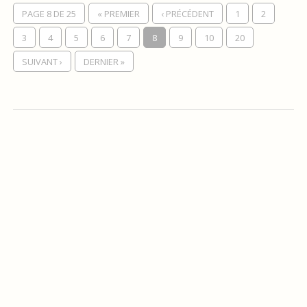
PAGE 8 DE 25
« PREMIER
‹ PRÉCÉDENT
1
2
3
4
5
6
7
8
9
10
20
SUIVANT ›
DERNIER »