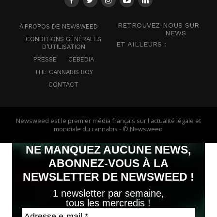
RETROUVEZ-NOUS SUR
A PROPOS DE NEWSWEED
NEWS
CONDITIONS GÉNÉRALES
ET AILLEURS :
D’UTILISATION
PRESSE
CEBEDIA
THE CANNABIS BOY
CONTACT
Newsweed est le premier média français sur l'actualité légale et
mondiale du cannabis - © Newsweed
NE MANQUEZ AUCUNE NEWS,
ABONNEZ-VOUS À LA
NEWSLETTER DE NEWSWEED !
1 newsletter par semaine,
tous les mercredis !