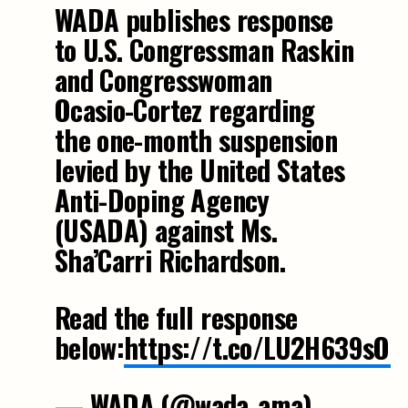
WADA publishes response
to U.S. Congressman Raskin
and Congresswoman
Ocasio-Cortez regarding
the one-month suspension
levied by the United States
Anti-Doping Agency
(USADA) against Ms.
Sha’Carri Richardson.
Read the full response
below:
https://t.co/LU2H639sOz
— WADA (@wada_ama)