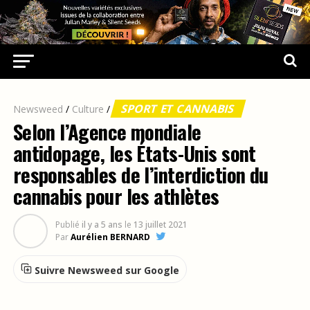
SPORT ET CANNABIS
Newsweed
/
Culture
/
Selon l’Agence mondiale
antidopage, les États-Unis sont
responsables de l’interdiction du
cannabis pour les athlètes
Publié
il y a 5 ans
le
13 juillet 2021
Par
Aurélien BERNARD
Suivre Newsweed sur Google