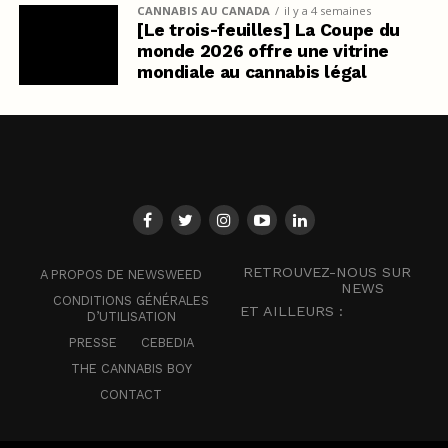
CANNABIS AU CANADA
il y a 4 semaines
[Le trois-feuilles] La Coupe du
monde 2026 offre une vitrine
mondiale au cannabis légal
RETROUVEZ-NOUS SUR
A PROPOS DE NEWSWEED
NEWS
CONDITIONS GÉNÉRALES
ET AILLEURS :
D’UTILISATION
PRESSE
CEBEDIA
THE CANNABIS BOY
CONTACT