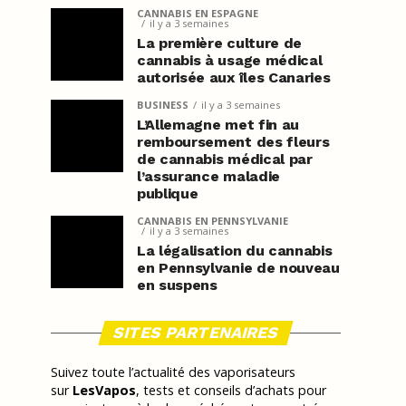
CANNABIS EN ESPAGNE
il y a 3 semaines
La première culture de
cannabis à usage médical
autorisée aux îles Canaries
BUSINESS
il y a 3 semaines
L’Allemagne met fin au
remboursement des fleurs
de cannabis médical par
l’assurance maladie
publique
CANNABIS EN PENNSYLVANIE
il y a 3 semaines
La légalisation du cannabis
en Pennsylvanie de nouveau
en suspens
SITES PARTENAIRES
Suivez toute l’actualité des vaporisateurs
sur
LesVapos
, tests et conseils d’achats pour