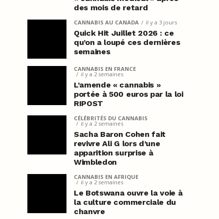
des mois de retard
CANNABIS AU CANADA
il y a 3 jours
Quick Hit Juillet 2026 : ce
qu’on a loupé ces dernières
semaines
CANNABIS EN FRANCE
il y a 2 semaines
L’amende « cannabis »
portée à 500 euros par la loi
RIPOST
CÉLÉBRITÉS DU CANNABIS
il y a 2 semaines
Sacha Baron Cohen fait
revivre Ali G lors d’une
apparition surprise à
Wimbledon
CANNABIS EN AFRIQUE
il y a 2 semaines
Le Botswana ouvre la voie à
la culture commerciale du
chanvre