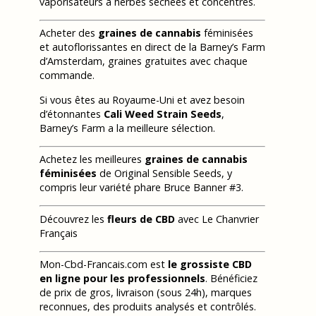
vaporisateurs à herbes séchées et concentrés.
Acheter des
graines de cannabis
féminisées
et autoflorissantes en direct de la Barney’s Farm
d’Amsterdam, graines gratuites avec chaque
commande.
Si vous êtes au Royaume-Uni et avez besoin
d’étonnantes
Cali Weed Strain Seeds
,
Barney’s Farm a la meilleure sélection.
Achetez les meilleures
graines de cannabis
féminisées
de Original Sensible Seeds, y
compris leur variété phare Bruce Banner #3.
Découvrez les
fleurs de CBD
avec Le Chanvrier
Français
Mon-Cbd-Francais.com est
le grossiste CBD
en ligne pour les professionnels
. Bénéficiez
de prix de gros, livraison (sous 24h), marques
reconnues, des produits analysés et contrôlés.