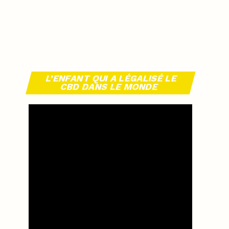
L’ENFANT QUI A LÉGALISÉ LE
CBD DANS LE MONDE