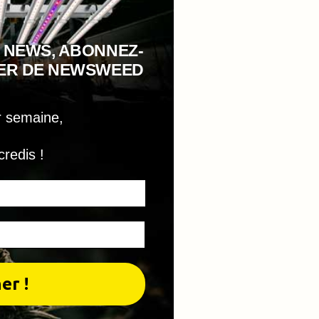
 NEWS, ABONNEZ-
TER DE NEWSWEED
r semaine,
credis !