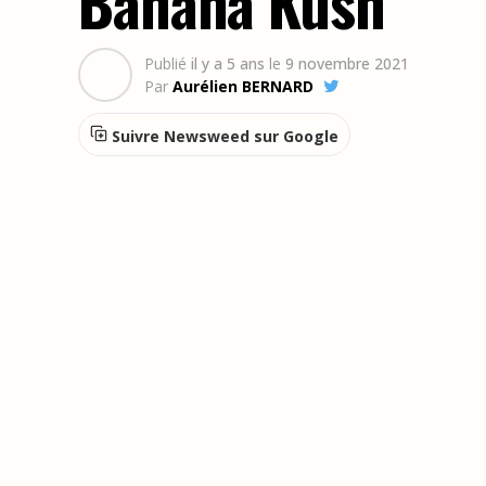
Banana Kush
Publié
il y a 5 ans
le
9 novembre 2021
Par
Aurélien BERNARD
Suivre Newsweed sur Google