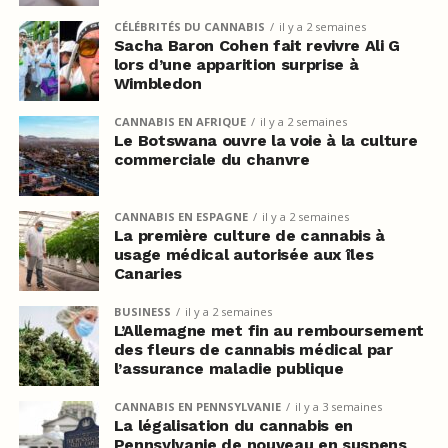
CÉLÉBRITÉS DU CANNABIS
il y a 2 semaines
Sacha Baron Cohen fait revivre Ali G
lors d’une apparition surprise à
Wimbledon
CANNABIS EN AFRIQUE
il y a 2 semaines
Le Botswana ouvre la voie à la culture
commerciale du chanvre
CANNABIS EN ESPAGNE
il y a 2 semaines
La première culture de cannabis à
usage médical autorisée aux îles
Canaries
BUSINESS
il y a 2 semaines
L’Allemagne met fin au remboursement
des fleurs de cannabis médical par
l’assurance maladie publique
CANNABIS EN PENNSYLVANIE
il y a 3 semaines
La légalisation du cannabis en
Pennsylvanie de nouveau en suspens