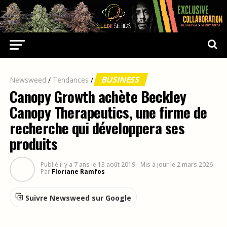
BUSINESS
Newsweed
/
Tendances
/
Canopy Growth achète Beckley
Canopy Therapeutics, une firme de
recherche qui développera ses
produits
Publié
il y a 7 ans
le
13 août 2019
- Mis à jour le 2 mars 2026
Par
Floriane Ramfos
Suivre Newsweed sur Google