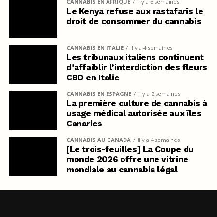
CANNABIS EN AFRIQUE
il y a 3 semaines
Le Kenya refuse aux rastafaris le
droit de consommer du cannabis
CANNABIS EN ITALIE
il y a 4 semaines
Les tribunaux italiens continuent
d’affaiblir l’interdiction des fleurs
CBD en Italie
CANNABIS EN ESPAGNE
il y a 2 semaines
La première culture de cannabis à
usage médical autorisée aux îles
Canaries
CANNABIS AU CANADA
il y a 4 semaines
[Le trois-feuilles] La Coupe du
monde 2026 offre une vitrine
mondiale au cannabis légal