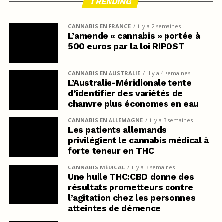
TRENDING
CANNABIS EN FRANCE
il y a 2 semaines
L’amende « cannabis » portée à
500 euros par la loi RIPOST
CANNABIS EN AUSTRALIE
il y a 4 semaines
L’Australie-Méridionale tente
d’identifier des variétés de
chanvre plus économes en eau
CANNABIS EN ALLEMAGNE
il y a 3 semaines
Les patients allemands
privilégient le cannabis médical à
forte teneur en THC
CANNABIS MÉDICAL
il y a 3 semaines
Une huile THC:CBD donne des
résultats prometteurs contre
l’agitation chez les personnes
atteintes de démence