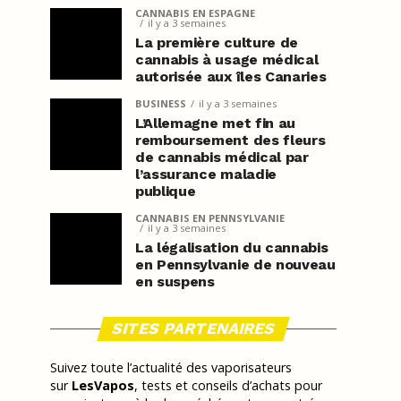
CANNABIS EN ESPAGNE
il y a 3 semaines
La première culture de
cannabis à usage médical
autorisée aux îles Canaries
BUSINESS
il y a 3 semaines
L’Allemagne met fin au
remboursement des fleurs
de cannabis médical par
l’assurance maladie
publique
CANNABIS EN PENNSYLVANIE
il y a 3 semaines
La légalisation du cannabis
en Pennsylvanie de nouveau
en suspens
SITES PARTENAIRES
Suivez toute l’actualité des vaporisateurs
sur
LesVapos
, tests et conseils d’achats pour