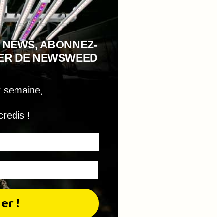
 NEWS, ABONNEZ-
TER DE NEWSWEED
r semaine,
credis !