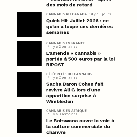
des mois de retard
CANNABIS AU CANADA
il y a 3 jours
Quick Hit Juillet 2026 : ce
qu’on a loupé ces dernières
semaines
CANNABIS EN FRANCE
il y a 2 semaines
L’amende « cannabis »
portée à 500 euros par la loi
RIPOST
CÉLÉBRITÉS DU CANNABIS
il y a 2 semaines
Sacha Baron Cohen fait
revivre Ali G lors d’une
apparition surprise à
Wimbledon
CANNABIS EN AFRIQUE
il y a 3 semaines
Le Botswana ouvre la voie à
la culture commerciale du
chanvre