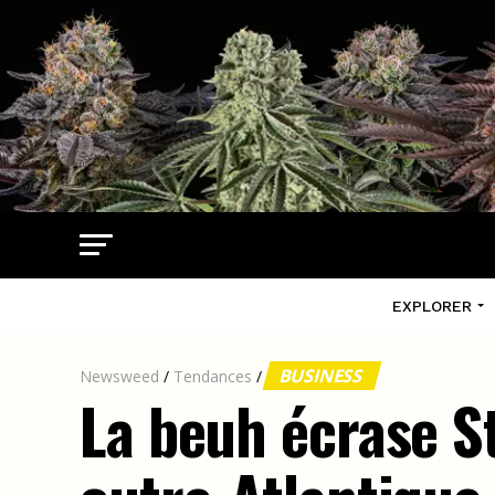
EXPLORER
BUSINESS
Newsweed
/
Tendances
/
La beuh écrase S