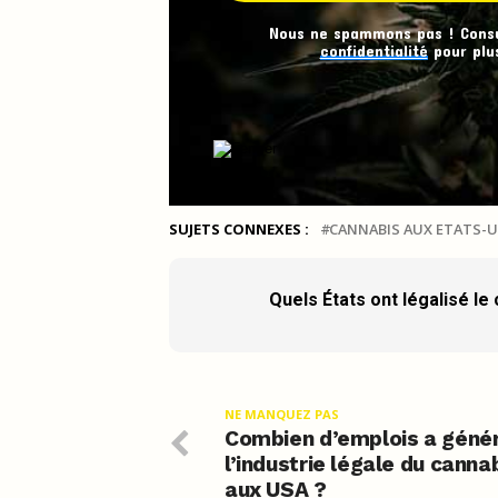
Nous ne spammons pas ! Cons
confidentialité
pour plus
SUJETS CONNEXES :
CANNABIS AUX ETATS-U
Quels États ont légalisé le
NE MANQUEZ PAS
Combien d’emplois a géné
l’industrie légale du canna
aux USA ?