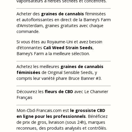
vaporisateurs à herbes séchées et concentrés.
Acheter des
graines de cannabis
féminisées
et autoflorissantes en direct de la Barney’s Farm
d’Amsterdam, graines gratuites avec chaque
commande.
Si vous êtes au Royaume-Uni et avez besoin
d’étonnantes
Cali Weed Strain Seeds
,
Barney’s Farm a la meilleure sélection.
Achetez les meilleures
graines de cannabis
féminisées
de Original Sensible Seeds, y
compris leur variété phare Bruce Banner #3.
Découvrez les
fleurs de CBD
avec Le Chanvrier
Français
Mon-Cbd-Francais.com est
le grossiste CBD
en ligne pour les professionnels
. Bénéficiez
de prix de gros, livraison (sous 24h), marques
reconnues, des produits analysés et contrôlés.