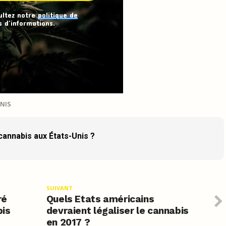
ultez notre
politique de
 d’informations.
NIS
 cannabis aux États-Unis ?
SUIVANT
ré
Quels Etats américains
bis
devraient légaliser le cannabis
en 2017 ?