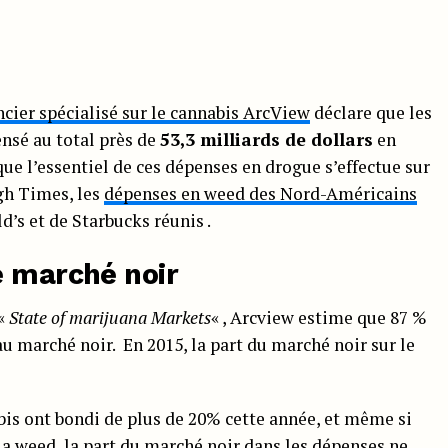
ancier spécialisé sur le cannabis ArcView
déclare que les
nsé au total près de
53,3 milliards de dollars
en
que l’essentiel de ces dépenses en drogue s’effectue sur
gh Times, les
dépenses en weed des Nord-Américains
’s et de Starbucks réunis .
e marché noir
 «
State of marijuana Markets
« , Arcview estime que 87 %
au marché noir. En 2015, la part du marché noir sur le
bis ont bondi de plus de 20% cette année, et même si
la weed
, la part du marché noir dans les dépenses ne