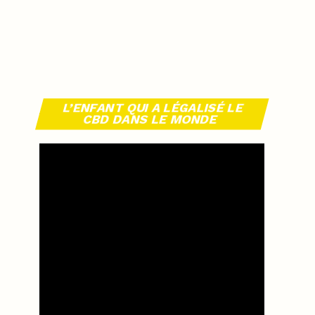
L’ENFANT QUI A LÉGALISÉ LE
CBD DANS LE MONDE