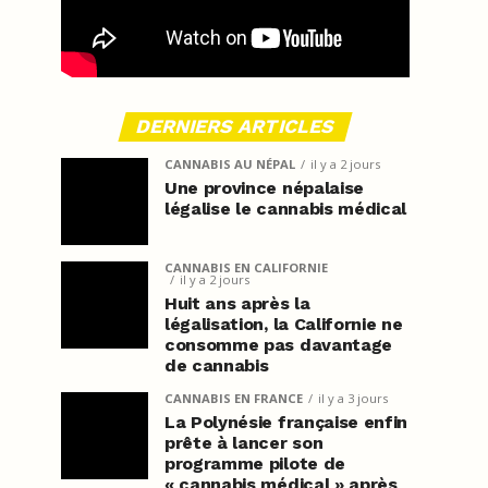
DERNIERS ARTICLES
CANNABIS AU NÉPAL
il y a 2 jours
Une province népalaise
légalise le cannabis médical
CANNABIS EN CALIFORNIE
il y a 2 jours
Huit ans après la
légalisation, la Californie ne
consomme pas davantage
de cannabis
CANNABIS EN FRANCE
il y a 3 jours
La Polynésie française enfin
prête à lancer son
programme pilote de
« cannabis médical » après