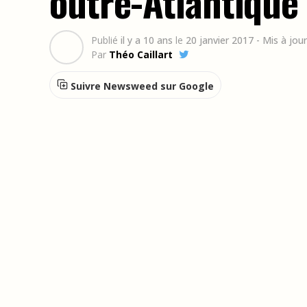
outre-Atlantique
Publié
il y a 10 ans
le
20 janvier 2017
- Mis à jour
Par
Théo Caillart
Suivre Newsweed sur Google