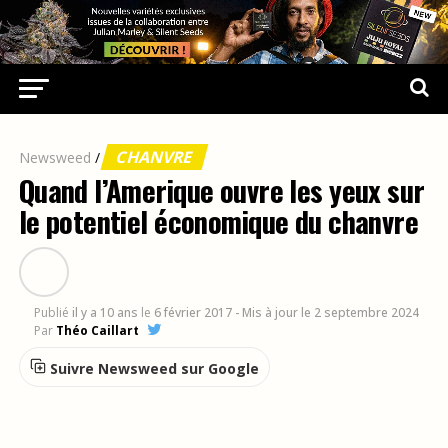
CHANVRE
Newsweed
/
Quand l’Amerique ouvre les yeux sur
le potentiel économique du chanvre
Publié
il y a 10 ans
le
6 février 2017
- Mis à jour le 2 septembre 2024
Par
Théo Caillart
Suivre Newsweed sur Google