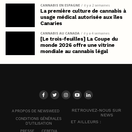
CANNABIS EN ESPAGNE
il y a 2 semaines
La première culture de cannabis à
usage médical autorisée aux îles
Canaries
CANNABIS AU CANADA
il y a 4 semaines
[Le trois-feuilles] La Coupe du
monde 2026 offre une vitrine
mondiale au cannabis légal
RETROUVEZ-NOUS SUR
A PROPOS DE NEWSWEED
NEWS
CONDITIONS GÉNÉRALES
ET AILLEURS :
D’UTILISATION
PRESSE
CEBEDIA