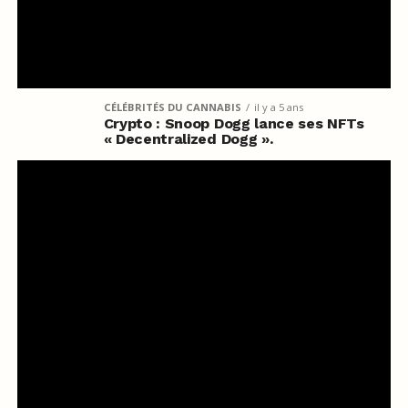
CÉLÉBRITÉS DU CANNABIS
il y a 5 ans
Crypto : Snoop Dogg lance ses NFTs
« Decentralized Dogg ».