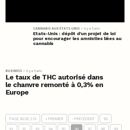
CANNABIS AUX ETATS-UNIS
il y a 5 ans
Etats-Unis : dépôt d’un projet de loi
pour encourager les amnisties liées au
cannabis
BUSINESS
il y a 5 ans
Le taux de THC autorisé dans
le chanvre remonté à 0,3% en
Europe
PAGE 96 DE 219
« PREMIER
‹ PRÉCÉDENT
90
91
92
93
94
95
96
97
98
99