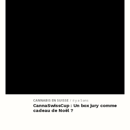
CANNABIS EN SUISSE
il y a 5 ans
CannaSwissCup : Un box jury comme
cadeau de Noël ?