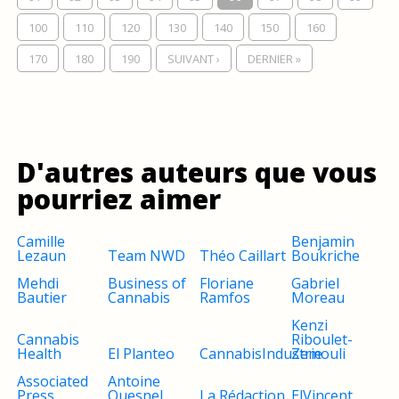
100
110
120
130
140
150
160
170
180
190
SUIVANT ›
DERNIER »
D'autres auteurs que vous
pourriez aimer
Camille
Benjamin
Lezaun
Team NWD
Théo Caillart
Boukriche
Mehdi
Business of
Floriane
Gabriel
Bautier
Cannabis
Ramfos
Moreau
Kenzi
Cannabis
Riboulet-
Health
El Planteo
CannabisIndustrie
Zemouli
Associated
Antoine
Press
Quesnel
La Rédaction
ElVincent