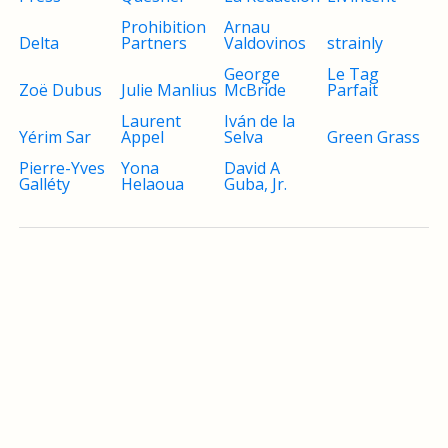
Prohibition
Arnau
Delta
Partners
Valdovinos
strainly
George
Le Tag
Zoë Dubus
Julie Manlius
McBride
Parfait
Laurent
Iván de la
Yérim Sar
Appel
Selva
Green Grass
Pierre-Yves
Yona
David A
Galléty
Helaoua
Guba, Jr.