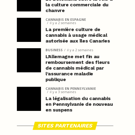
la culture commerciale du
chanvre
CANNABIS EN ESPAGNE
il y a 2 semaines
La première culture de
cannabis à usage médical
autorisée aux îles Canaries
BUSINESS
il y a 2 semaines
L’Allemagne met fin au
remboursement des fleurs
de cannabis médical par
l’assurance maladie
publique
CANNABIS EN PENNSYLVANIE
il y a 3 semaines
La légalisation du cannabis
en Pennsylvanie de nouveau
en suspens
SITES PARTENAIRES