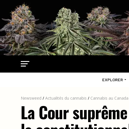
EXPLORER
Newsweed
/
Actualités du cannabis
/
Cannabis au Canada
La Cour suprême