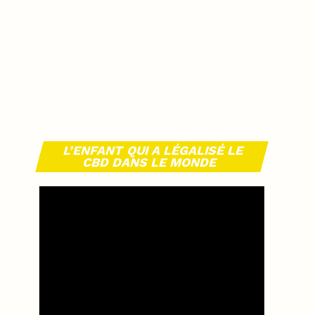
L’ENFANT QUI A LÉGALISÉ LE
CBD DANS LE MONDE