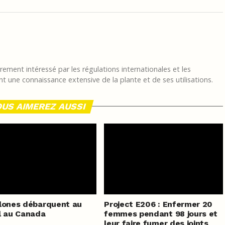
ement intéressé par les régulations internationales et les
t une connaissance extensive de la plante et de ses utilisations.
US AIMEREZ AUSSI
lones débarquent au
Project E206 : Enfermer 20
l au Canada
femmes pendant 98 jours et
leur faire fumer des joints