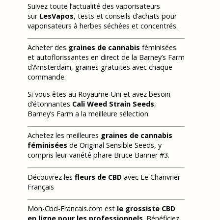
Suivez toute l’actualité des vaporisateurs
sur
LesVapos
, tests et conseils d’achats pour
vaporisateurs à herbes séchées et concentrés.
Acheter des
graines de cannabis
féminisées
et autoflorissantes en direct de la Barney’s Farm
d’Amsterdam, graines gratuites avec chaque
commande.
Si vous êtes au Royaume-Uni et avez besoin
d’étonnantes
Cali Weed Strain Seeds
,
Barney’s Farm a la meilleure sélection.
Achetez les meilleures
graines de cannabis
féminisées
de Original Sensible Seeds, y
compris leur variété phare Bruce Banner #3.
Découvrez les
fleurs de CBD
avec Le Chanvrier
Français
Mon-Cbd-Francais.com est
le grossiste CBD
en ligne pour les professionnels
. Bénéficiez