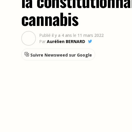
la constitutionnal
cannabis
Publié
il y a 4 ans
le
11 mars 2022
Par
Aurélien BERNARD
Suivre Newsweed sur Google