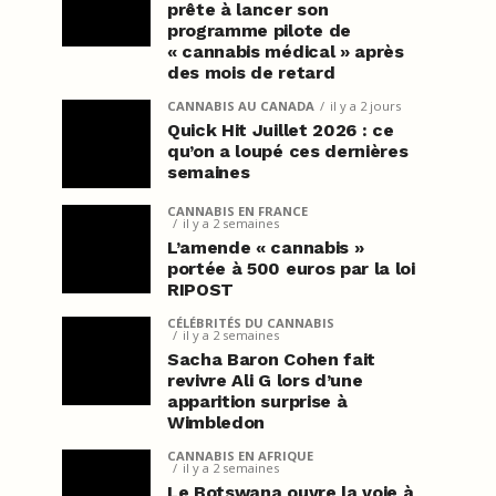
prête à lancer son
programme pilote de
« cannabis médical » après
des mois de retard
CANNABIS AU CANADA
il y a 2 jours
Quick Hit Juillet 2026 : ce
qu’on a loupé ces dernières
semaines
CANNABIS EN FRANCE
il y a 2 semaines
L’amende « cannabis »
portée à 500 euros par la loi
RIPOST
CÉLÉBRITÉS DU CANNABIS
il y a 2 semaines
Sacha Baron Cohen fait
revivre Ali G lors d’une
apparition surprise à
Wimbledon
CANNABIS EN AFRIQUE
il y a 2 semaines
Le Botswana ouvre la voie à