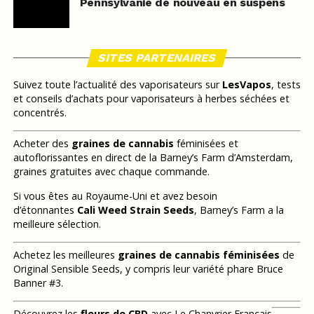
Pennsylvanie de nouveau en suspens
SITES PARTENAIRES
Suivez toute l’actualité des vaporisateurs sur
LesVapos
, tests
et conseils d’achats pour vaporisateurs à herbes séchées et
concentrés.
Acheter des
graines de cannabis
féminisées et
autoflorissantes en direct de la Barney’s Farm d’Amsterdam,
graines gratuites avec chaque commande.
Si vous êtes au Royaume-Uni et avez besoin
d’étonnantes
Cali Weed Strain Seeds
, Barney’s Farm a la
meilleure sélection.
Achetez les meilleures
graines de cannabis féminisées
de
Original Sensible Seeds, y compris leur variété phare Bruce
Banner #3.
Découvrez les
fleurs de CBD
avec Le Chanvrier Français