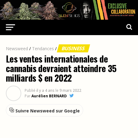
BUSINESS
Newsweed
/
Tendances
/
Les ventes internationales de
cannabis devraient atteindre 35
milliards $ en 2022
Publié
il y a 4 ans
le
9 mars 2022
Par
Aurélien BERNARD
Suivre Newsweed sur Google