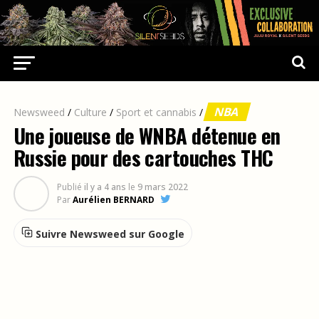
NBA
Newsweed
/
Culture
/
Sport et cannabis
/
Une joueuse de WNBA détenue en
Russie pour des cartouches THC
Publié
il y a 4 ans
le
9 mars 2022
Par
Aurélien BERNARD
Suivre Newsweed sur Google