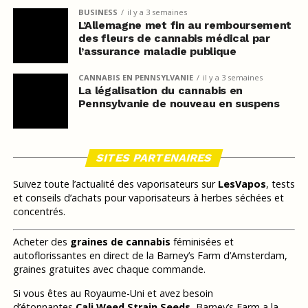
BUSINESS
il y a 3 semaines
L’Allemagne met fin au remboursement
des fleurs de cannabis médical par
l’assurance maladie publique
CANNABIS EN PENNSYLVANIE
il y a 3 semaines
La légalisation du cannabis en
Pennsylvanie de nouveau en suspens
SITES PARTENAIRES
Suivez toute l’actualité des vaporisateurs sur
LesVapos
, tests
et conseils d’achats pour vaporisateurs à herbes séchées et
concentrés.
Acheter des
graines de cannabis
féminisées et
autoflorissantes en direct de la Barney’s Farm d’Amsterdam,
graines gratuites avec chaque commande.
Si vous êtes au Royaume-Uni et avez besoin
d’étonnantes
Cali Weed Strain Seeds
, Barney’s Farm a la