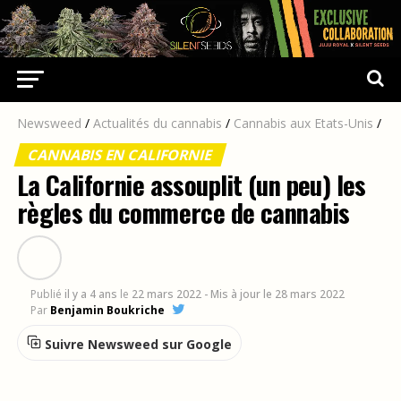
Newsweed
/
Actualités du cannabis
/
Cannabis aux Etats-Unis
/
CANNABIS EN CALIFORNIE
La Californie assouplit (un peu) les
règles du commerce de cannabis
Publié
il y a 4 ans
le
22 mars 2022
- Mis à jour le 28 mars 2022
Par
Benjamin Boukriche
Suivre Newsweed sur Google