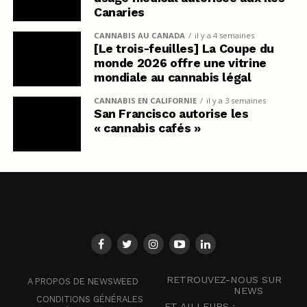
Canaries
CANNABIS AU CANADA
il y a 4 semaines
[Le trois-feuilles] La Coupe du
monde 2026 offre une vitrine
mondiale au cannabis légal
CANNABIS EN CALIFORNIE
il y a 3 semaines
San Francisco autorise les
« cannabis cafés »
RETROUVEZ-NOUS SUR
A PROPOS DE NEWSWEED
NEWS
CONDITIONS GÉNÉRALES
ET AILLEURS :