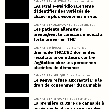
CANNABIS EN AUSTRALIE
il y a 4 semaines
L’Australie-Méridionale tente
d’identifier des variétés de
chanvre plus économes en eau
CANNABIS EN ALLEMAGNE
il y a 3 semaines
Les patients allemands
privilégient le cannabis médical à
forte teneur en THC
CANNABIS MÉDICAL
il y a 3 semaines
Une huile THC:CBD donne des
résultats prometteurs contre
l’agitation chez les personnes
atteintes de démence
CANNABIS EN AFRIQUE
il y a 3 semaines
Le Kenya refuse aux rastafaris le
droit de consommer du cannabis
CANNABIS EN ESPAGNE
il y a 3 semaines
La première culture de cannabis à
usage médical autorisée aux îles