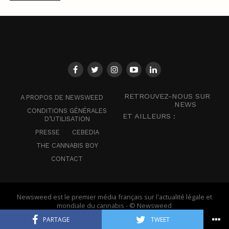
RETROUVEZ-NOUS SUR
A PROPOS DE NEWSWEED
NEWS
CONDITIONS GÉNÉRALES
ET AILLEURS :
D’UTILISATION
PRESSE
CEBEDIA
THE CANNABIS BOY
CONTACT
Newsweed est le premier média français sur l'actualité légale et
mondiale du cannabis - © Newsweed
PARTAGE
TWEET
Français