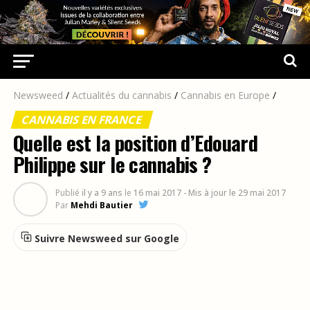
Newsweed
/
Actualités du cannabis
/
Cannabis en Europe
/
CANNABIS EN FRANCE
Quelle est la position d’Edouard
Philippe sur le cannabis ?
Publié
il y a 9 ans
le
16 mai 2017
- Mis à jour le 29 mai 2017
Par
Mehdi Bautier
Suivre Newsweed sur Google