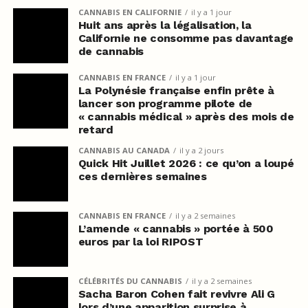
CANNABIS EN CALIFORNIE
il y a 1 jour
Huit ans après la légalisation, la
Californie ne consomme pas davantage
de cannabis
CANNABIS EN FRANCE
il y a 1 jour
La Polynésie française enfin prête à
lancer son programme pilote de
« cannabis médical » après des mois de
retard
CANNABIS AU CANADA
il y a 2 jours
Quick Hit Juillet 2026 : ce qu’on a loupé
ces dernières semaines
CANNABIS EN FRANCE
il y a 2 semaines
L’amende « cannabis » portée à 500
euros par la loi RIPOST
CÉLÉBRITÉS DU CANNABIS
il y a 2 semaines
Sacha Baron Cohen fait revivre Ali G
lors d’une apparition surprise à