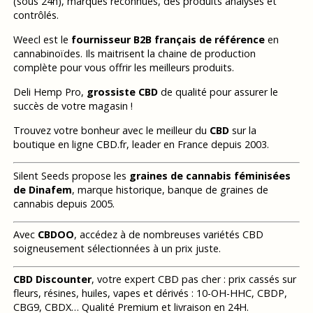
(sous 24h), marques reconnues, des produits analysés et
contrôlés.
Weecl est le
fournisseur B2B français de référence
en
cannabinoïdes. Ils maitrisent la chaine de production
complète pour vous offrir les meilleurs produits.
Deli Hemp Pro,
grossiste CBD
de qualité pour assurer le
succès de votre magasin !
Trouvez votre bonheur avec le meilleur du
CBD
sur la
boutique en ligne CBD.fr, leader en France depuis 2003.
Silent Seeds propose les
graines de cannabis féminisées
de Dinafem
, marque historique, banque de graines de
cannabis depuis 2005.
Avec
CBDOO
, accédez à de nombreuses variétés CBD
soigneusement sélectionnées à un prix juste.
CBD Discounter
, votre expert CBD pas cher : prix cassés sur
fleurs, résines, huiles, vapes et dérivés : 10-OH-HHC, CBDP,
CBG9, CBDX… Qualité Premium et livraison en 24H.