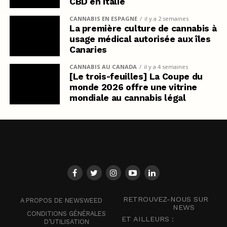
CBD en Italie
CANNABIS EN ESPAGNE
il y a 2 semaines
La première culture de cannabis à
usage médical autorisée aux îles
Canaries
CANNABIS AU CANADA
il y a 4 semaines
[Le trois-feuilles] La Coupe du
monde 2026 offre une vitrine
mondiale au cannabis légal
RETROUVEZ-NOUS SUR
A PROPOS DE NEWSWEED
NEWS
CONDITIONS GÉNÉRALES
ET AILLEURS :
D’UTILISATION