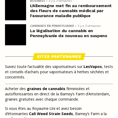
BUSINESS
il y a 3 semaines
L’Allemagne met fin au remboursement
des fleurs de cannabis médical par
l’assurance maladie publique
CANNABIS EN PENNSYLVANIE
il y a 3 semaines
La légalisation du cannabis en
Pennsylvanie de nouveau en suspens
SITES PARTENAIRES
Suivez toute l’actualité des vaporisateurs sur
LesVapos
, tests
et conseils d’achats pour vaporisateurs à herbes séchées et
concentrés.
Acheter des
graines de cannabis
féminisées et
autoflorissantes en direct de la Barney’s Farm d’Amsterdam,
graines gratuites avec chaque commande.
Si vous êtes au Royaume-Uni et avez besoin
d’étonnantes
Cali Weed Strain Seeds
, Barney’s Farm a la