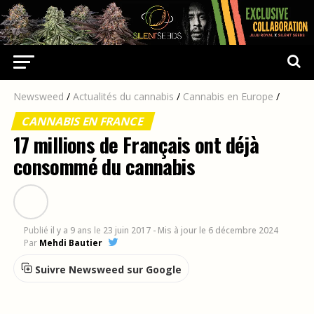
Newsweed
/
Actualités du cannabis
/
Cannabis en Europe
/
CANNABIS EN FRANCE
17 millions de Français ont déjà
consommé du cannabis
Publié
il y a 9 ans
le
23 juin 2017
- Mis à jour le 6 décembre 2024
Par
Mehdi Bautier
Suivre Newsweed sur Google