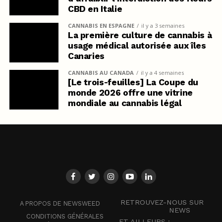
CBD en Italie
CANNABIS EN ESPAGNE
il y a 3 semaines
La première culture de cannabis à
usage médical autorisée aux îles
Canaries
CANNABIS AU CANADA
il y a 4 semaines
[Le trois-feuilles] La Coupe du
monde 2026 offre une vitrine
mondiale au cannabis légal
RETROUVEZ-NOUS SUR
A PROPOS DE NEWSWEED
NEWS
CONDITIONS GÉNÉRALES
ET AILLEURS :