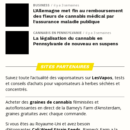
BUSINESS
il y a 3 semaines
L’Allemagne met fin au remboursement
des fleurs de cannabis médical par
l’assurance maladie publique
CANNABIS EN PENNSYLVANIE
il y a 3 semaines
La légalisation du cannabis en
Pennsylvanie de nouveau en suspens
SITES PARTENAIRES
Suivez toute l’actualité des vaporisateurs sur
LesVapos
, tests
et conseils d’achats pour vaporisateurs à herbes séchées et
concentrés.
Acheter des
graines de cannabis
féminisées et
autoflorissantes en direct de la Barney’s Farm d’Amsterdam,
graines gratuites avec chaque commande.
Si vous êtes au Royaume-Uni et avez besoin
d’étonnantes
Cali Weed Strain Seeds
, Barney’s Farm a la