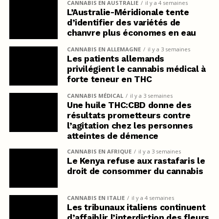
CANNABIS EN AUSTRALIE
il y a 4 semaines
L’Australie-Méridionale tente
d’identifier des variétés de
chanvre plus économes en eau
CANNABIS EN ALLEMAGNE
il y a 3 semaines
Les patients allemands
privilégient le cannabis médical à
forte teneur en THC
CANNABIS MÉDICAL
il y a 3 semaines
Une huile THC:CBD donne des
résultats prometteurs contre
l’agitation chez les personnes
atteintes de démence
CANNABIS EN AFRIQUE
il y a 3 semaines
Le Kenya refuse aux rastafaris le
droit de consommer du cannabis
CANNABIS EN ITALIE
il y a 4 semaines
Les tribunaux italiens continuent
d’affaiblir l’interdiction des fleurs