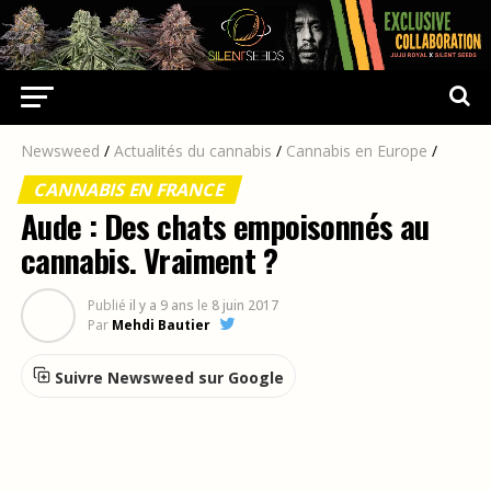
Newsweed
/
Actualités du cannabis
/
Cannabis en Europe
/
CANNABIS EN FRANCE
Aude : Des chats empoisonnés au
cannabis. Vraiment ?
Publié
il y a 9 ans
le
8 juin 2017
Par
Mehdi Bautier
Suivre Newsweed sur Google