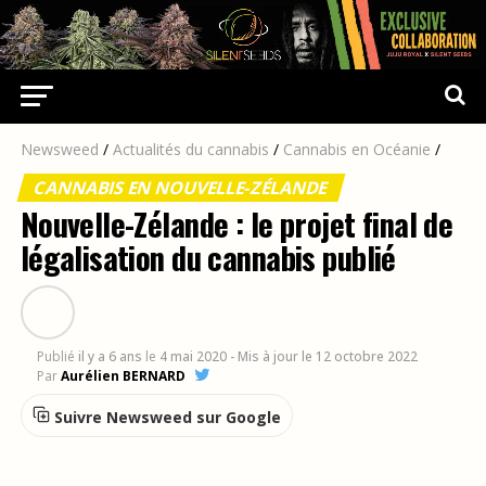
Newsweed
/
Actualités du cannabis
/
Cannabis en Océanie
/
CANNABIS EN NOUVELLE-ZÉLANDE
Nouvelle-Zélande : le projet final de
légalisation du cannabis publié
Publié
il y a 6 ans
le
4 mai 2020
- Mis à jour le 12 octobre 2022
Par
Aurélien BERNARD
Suivre Newsweed sur Google