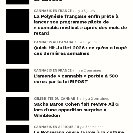
CANNABIS EN FRANCE
il y a 3 jours
La Polynésie française enfin prête à
lancer son programme pilote de
« cannabis médical » après des mois de
retard
CANNABIS AU CANADA
il y a 3 jours
Quick Hit Juillet 2026 : ce qu’on a loupé
ces dernières semaines
CANNABIS EN FRANCE
il y a 2 semaines
L’amende « cannabis » portée à 500
euros par la loi RIPOST
CÉLÉBRITÉS DU CANNABIS
il y a 2 semaines
Sacha Baron Cohen fait revivre Ali G
lors d’une apparition surprise à
Wimbledon
CANNABIS EN AFRIQUE
il y a 3 semaines
Le Botswana ouvre la voie à la culture