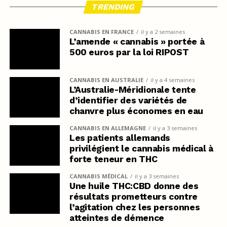
TRENDING
CANNABIS EN FRANCE
il y a 2 semaines
L’amende « cannabis » portée à
500 euros par la loi RIPOST
CANNABIS EN AUSTRALIE
il y a 4 semaines
L’Australie-Méridionale tente
d’identifier des variétés de
chanvre plus économes en eau
CANNABIS EN ALLEMAGNE
il y a 3 semaines
Les patients allemands
privilégient le cannabis médical à
forte teneur en THC
CANNABIS MÉDICAL
il y a 3 semaines
Une huile THC:CBD donne des
résultats prometteurs contre
l’agitation chez les personnes
atteintes de démence