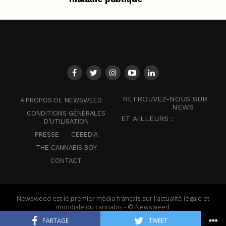
RETROUVEZ-NOUS SUR
A PROPOS DE NEWSWEED
NEWS
CONDITIONS GÉNÉRALES
ET AILLEURS :
D’UTILISATION
PRESSE
CEBEDIA
THE CANNABIS BOY
CONTACT
Newsweed est le premier média français sur l'actualité légale et
mondiale du cannabis - © Newsweed
PARTAGE
TWEET
Français