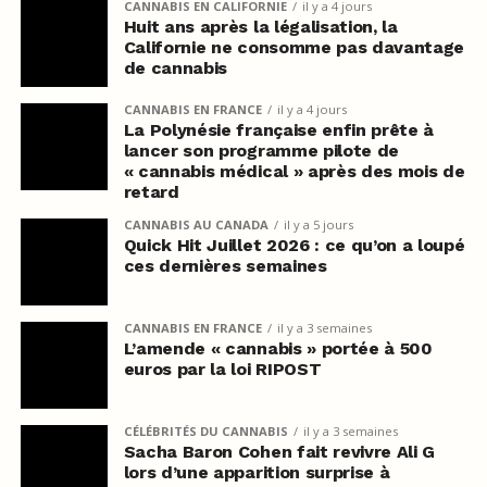
CANNABIS EN CALIFORNIE
il y a 4 jours
Huit ans après la légalisation, la
Californie ne consomme pas davantage
de cannabis
CANNABIS EN FRANCE
il y a 4 jours
La Polynésie française enfin prête à
lancer son programme pilote de
« cannabis médical » après des mois de
retard
CANNABIS AU CANADA
il y a 5 jours
Quick Hit Juillet 2026 : ce qu’on a loupé
ces dernières semaines
CANNABIS EN FRANCE
il y a 3 semaines
L’amende « cannabis » portée à 500
euros par la loi RIPOST
CÉLÉBRITÉS DU CANNABIS
il y a 3 semaines
Sacha Baron Cohen fait revivre Ali G
lors d’une apparition surprise à