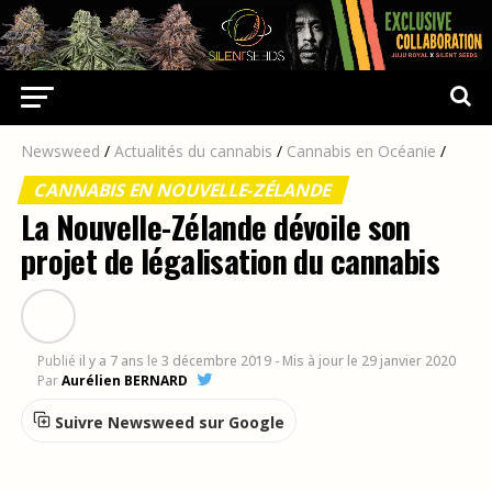
Newsweed
/
Actualités du cannabis
/
Cannabis en Océanie
/
CANNABIS EN NOUVELLE-ZÉLANDE
La Nouvelle-Zélande dévoile son
projet de légalisation du cannabis
Publié
il y a 7 ans
le
3 décembre 2019
- Mis à jour le 29 janvier 2020
Par
Aurélien BERNARD
Suivre Newsweed sur Google