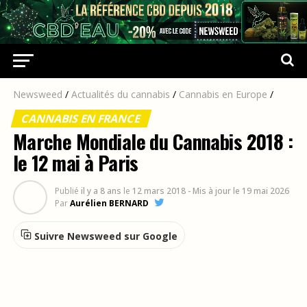
Newsweed
/
Actualités du cannabis
/
Cannabis en Europe
/
CANNABIS EN FRANCE
Marche Mondiale du Cannabis 2018 :
le 12 mai à Paris
Publié
il y a 8 ans
le
12 mars 2018
- Mis à jour le 19 mai 2026
Par
Aurélien BERNARD
Suivre Newsweed sur Google