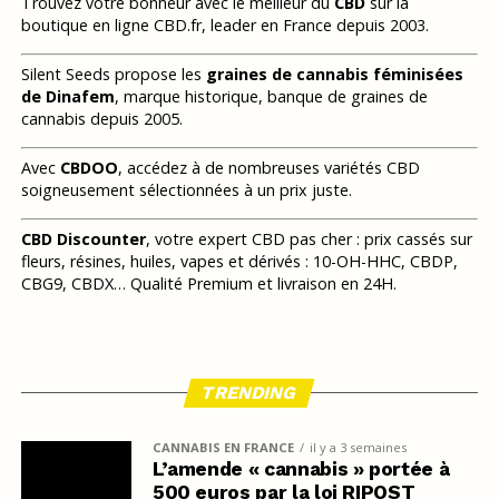
Trouvez votre bonheur avec le meilleur du
CBD
sur la
boutique en ligne CBD.fr, leader en France depuis 2003.
Silent Seeds propose les
graines de cannabis féminisées
de Dinafem
, marque historique, banque de graines de
cannabis depuis 2005.
Avec
CBDOO
, accédez à de nombreuses variétés CBD
soigneusement sélectionnées à un prix juste.
CBD Discounter
, votre expert CBD pas cher : prix cassés sur
fleurs, résines, huiles, vapes et dérivés : 10-OH-HHC, CBDP,
CBG9, CBDX… Qualité Premium et livraison en 24H.
TRENDING
CANNABIS EN FRANCE
il y a 3 semaines
L’amende « cannabis » portée à
500 euros par la loi RIPOST