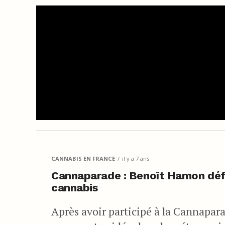
CANNABIS EN FRANCE
il y a 7 ans
Cannaparade : Benoît Hamon défen
cannabis
Après avoir participé à la Cannapar