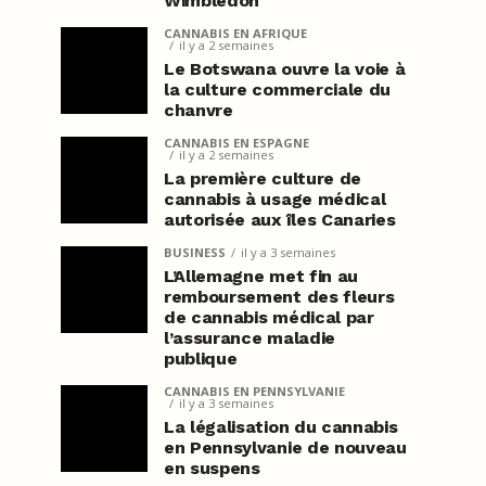
Wimbledon
CANNABIS EN AFRIQUE
il y a 2 semaines
Le Botswana ouvre la voie à
la culture commerciale du
chanvre
CANNABIS EN ESPAGNE
il y a 2 semaines
La première culture de
cannabis à usage médical
autorisée aux îles Canaries
BUSINESS
il y a 3 semaines
L’Allemagne met fin au
remboursement des fleurs
de cannabis médical par
l’assurance maladie
publique
CANNABIS EN PENNSYLVANIE
il y a 3 semaines
La légalisation du cannabis
en Pennsylvanie de nouveau
en suspens