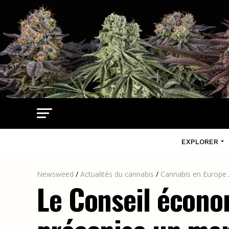
EXPLORER
Newsweed
/
Actualités du cannabis
/
Cannabis en Europe
Le Conseil écono