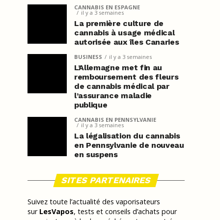
CANNABIS EN ESPAGNE
il y a 3 semaines
La première culture de
cannabis à usage médical
autorisée aux îles Canaries
BUSINESS
il y a 3 semaines
L’Allemagne met fin au
remboursement des fleurs
de cannabis médical par
l’assurance maladie
publique
CANNABIS EN PENNSYLVANIE
il y a 3 semaines
La légalisation du cannabis
en Pennsylvanie de nouveau
en suspens
SITES PARTENAIRES
Suivez toute l’actualité des vaporisateurs
sur
LesVapos
, tests et conseils d’achats pour