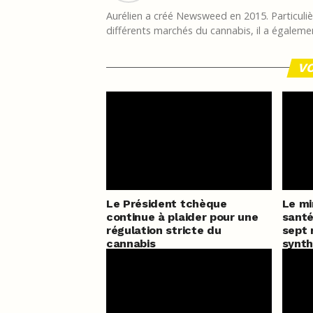
Aurélien a créé Newsweed en 2015. Particulièr
différents marchés du cannabis, il a égalemen
VO
Le Président tchèque
Le mi
continue à plaider pour une
santé
régulation stricte du
sept 
cannabis
synth