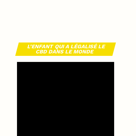
L’ENFANT QUI A LÉGALISÉ LE
CBD DANS LE MONDE