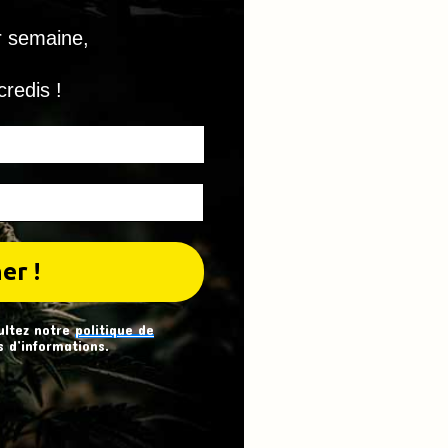
r semaine,
credis !
ultez notre
politique de
 d’informations.