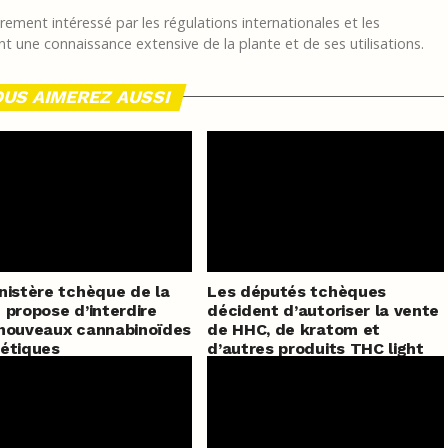
ement intéressé par les régulations internationales et les
t une connaissance extensive de la plante et de ses utilisations.
US AIMEREZ AUSSI
nistère tchèque de la
Les députés tchèques
 propose d’interdire
décident d’autoriser la vente
nouveaux cannabinoïdes
de HHC, de kratom et
étiques
d’autres produits THC light