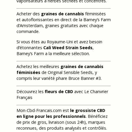
vaporisateurs à herbes séchées et concentrés.
Acheter des
graines de cannabis
féminisées
et autoflorissantes en direct de la Barney’s Farm
d’Amsterdam, graines gratuites avec chaque
commande.
Si vous êtes au Royaume-Uni et avez besoin
d’étonnantes
Cali Weed Strain Seeds
,
Barney’s Farm a la meilleure sélection.
Achetez les meilleures
graines de cannabis
féminisées
de Original Sensible Seeds, y
compris leur variété phare Bruce Banner #3.
Découvrez les
fleurs de CBD
avec Le Chanvrier
Français
Mon-Cbd-Francais.com est
le grossiste CBD
en ligne pour les professionnels
. Bénéficiez
de prix de gros, livraison (sous 24h), marques
reconnues, des produits analysés et contrôlés.