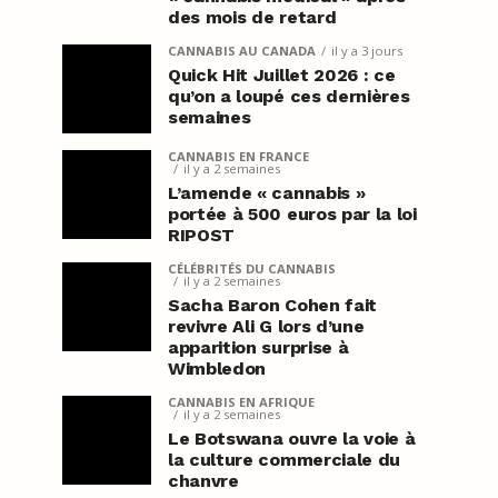
des mois de retard
CANNABIS AU CANADA
il y a 3 jours
Quick Hit Juillet 2026 : ce
qu’on a loupé ces dernières
semaines
CANNABIS EN FRANCE
il y a 2 semaines
L’amende « cannabis »
portée à 500 euros par la loi
RIPOST
CÉLÉBRITÉS DU CANNABIS
il y a 2 semaines
Sacha Baron Cohen fait
revivre Ali G lors d’une
apparition surprise à
Wimbledon
CANNABIS EN AFRIQUE
il y a 2 semaines
Le Botswana ouvre la voie à
la culture commerciale du
chanvre