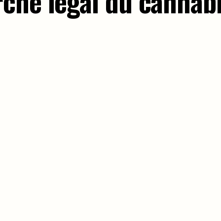
ché légal du cannab