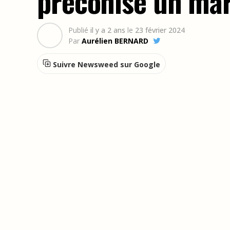
préconise un mar
Publié
il y a 2 ans
le
23 février 2024
Par
Aurélien BERNARD
Suivre Newsweed sur Google