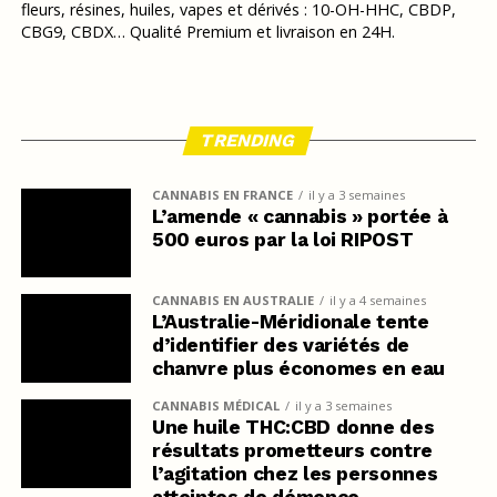
fleurs, résines, huiles, vapes et dérivés : 10-OH-HHC, CBDP,
CBG9, CBDX… Qualité Premium et livraison en 24H.
TRENDING
CANNABIS EN FRANCE
il y a 3 semaines
L’amende « cannabis » portée à
500 euros par la loi RIPOST
CANNABIS EN AUSTRALIE
il y a 4 semaines
L’Australie-Méridionale tente
d’identifier des variétés de
chanvre plus économes en eau
CANNABIS MÉDICAL
il y a 3 semaines
Une huile THC:CBD donne des
résultats prometteurs contre
l’agitation chez les personnes
atteintes de démence