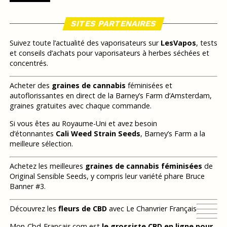
SITES PARTENAIRES
Suivez toute l’actualité des vaporisateurs sur
LesVapos
, tests
et conseils d’achats pour vaporisateurs à herbes séchées et
concentrés.
Acheter des
graines de cannabis
féminisées et
autoflorissantes en direct de la Barney’s Farm d’Amsterdam,
graines gratuites avec chaque commande.
Si vous êtes au Royaume-Uni et avez besoin
d’étonnantes
Cali Weed Strain Seeds
, Barney’s Farm a la
meilleure sélection.
Achetez les meilleures
graines de cannabis féminisées
de
Original Sensible Seeds, y compris leur variété phare Bruce
Banner #3.
Découvrez les
fleurs de CBD
avec Le Chanvrier Français
Mon-Cbd-Francais.com est
le grossiste CBD en ligne pour