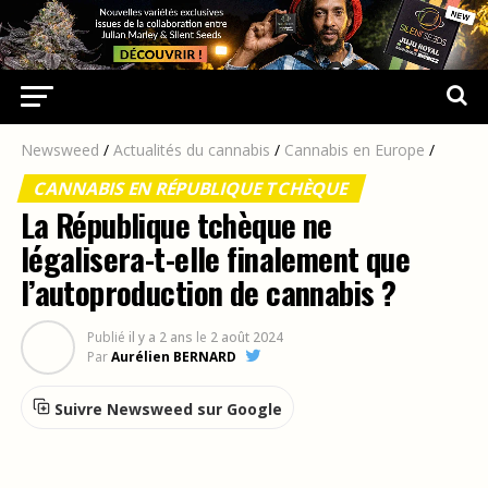
Newsweed
/
Actualités du cannabis
/
Cannabis en Europe
/
CANNABIS EN RÉPUBLIQUE TCHÈQUE
La République tchèque ne
légalisera-t-elle finalement que
l’autoproduction de cannabis ?
Publié
il y a 2 ans
le
2 août 2024
Par
Aurélien BERNARD
Suivre Newsweed sur Google