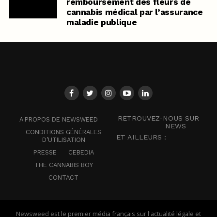
remboursement des fleurs de
cannabis médical par l’assurance
maladie publique
RETROUVEZ-NOUS SUR
A PROPOS DE NEWSWEED
NEWS
CONDITIONS GÉNÉRALES
ET AILLEURS :
D’UTILISATION
PRESSE
CEBEDIA
THE CANNABIS BOY
CONTACT
Newsweed est le premier média français sur l'actualité légale et