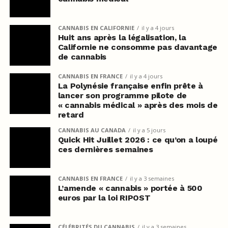
CANNABIS EN CALIFORNIE
il y a 4 jours
Huit ans après la légalisation, la
Californie ne consomme pas davantage
de cannabis
CANNABIS EN FRANCE
il y a 4 jours
La Polynésie française enfin prête à
lancer son programme pilote de
« cannabis médical » après des mois de
retard
CANNABIS AU CANADA
il y a 5 jours
Quick Hit Juillet 2026 : ce qu’on a loupé
ces dernières semaines
CANNABIS EN FRANCE
il y a 3 semaines
L’amende « cannabis » portée à 500
euros par la loi RIPOST
CÉLÉBRITÉS DU CANNABIS
il y a 3 semaines