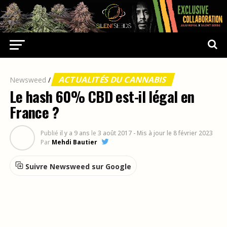
ACTUALITÉS DU CANNABIS
Newsweed
/
Le hash 60% CBD est-il légal en
France ?
Publié
il y a 9 ans
le
3 août 2017
- Mis à jour le 8 février 2023
Par
Mehdi Bautier
Suivre Newsweed sur Google