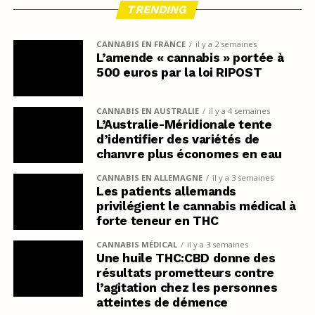
TRENDING
CANNABIS EN FRANCE
il y a 2 semaines
L’amende « cannabis » portée à
500 euros par la loi RIPOST
CANNABIS EN AUSTRALIE
il y a 4 semaines
L’Australie-Méridionale tente
d’identifier des variétés de
chanvre plus économes en eau
CANNABIS EN ALLEMAGNE
il y a 3 semaines
Les patients allemands
privilégient le cannabis médical à
forte teneur en THC
CANNABIS MÉDICAL
il y a 3 semaines
Une huile THC:CBD donne des
résultats prometteurs contre
l’agitation chez les personnes
atteintes de démence