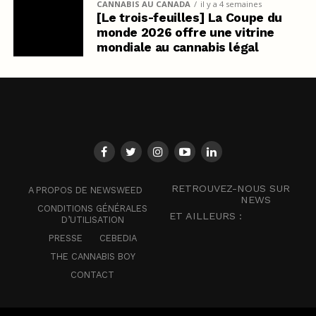
CANNABIS AU CANADA
il y a 4 semaines
[Le trois-feuilles] La Coupe du
monde 2026 offre une vitrine
mondiale au cannabis légal
RETROUVEZ-NOUS SUR
A PROPOS DE NEWSWEED
NEWS
CONDITIONS GÉNÉRALES
ET AILLEURS :
D’UTILISATION
PRESSE
CEBEDIA
THE CANNABIS BOY
CONTACT