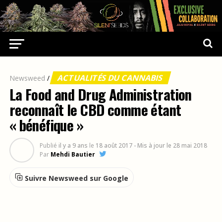
ACTUALITÉS DU CANNABIS
Newsweed
/
La Food and Drug Administration
reconnaît le CBD comme étant
« bénéfique »
Publié
il y a 9 ans
le
18 août 2017
- Mis à jour le 28 mai 2018
Par
Mehdi Bautier
Suivre Newsweed sur Google