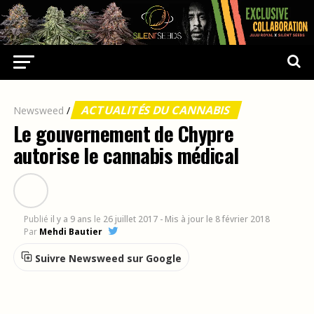
ACTUALITÉS DU CANNABIS
Newsweed
/
Le gouvernement de Chypre
autorise le cannabis médical
Publié
il y a 9 ans
le
26 juillet 2017
- Mis à jour le 8 février 2018
Par
Mehdi Bautier
Suivre Newsweed sur Google