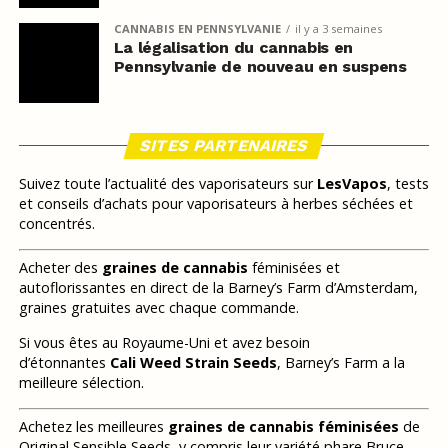
CANNABIS EN PENNSYLVANIE
il y a 3 semaines
La légalisation du cannabis en
Pennsylvanie de nouveau en suspens
SITES PARTENAIRES
Suivez toute l’actualité des vaporisateurs sur
LesVapos
, tests
et conseils d’achats pour vaporisateurs à herbes séchées et
concentrés.
Acheter des
graines de cannabis
féminisées et
autoflorissantes en direct de la Barney’s Farm d’Amsterdam,
graines gratuites avec chaque commande.
Si vous êtes au Royaume-Uni et avez besoin
d’étonnantes
Cali Weed Strain Seeds
, Barney’s Farm a la
meilleure sélection.
Achetez les meilleures
graines de cannabis féminisées
de
Original Sensible Seeds, y compris leur variété phare Bruce