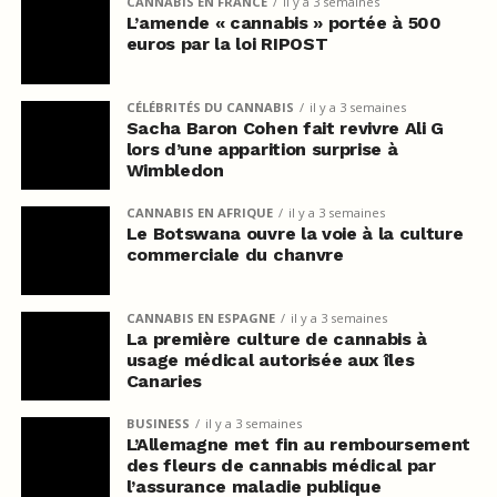
CANNABIS EN FRANCE
il y a 3 semaines
L’amende « cannabis » portée à 500
euros par la loi RIPOST
CÉLÉBRITÉS DU CANNABIS
il y a 3 semaines
Sacha Baron Cohen fait revivre Ali G
lors d’une apparition surprise à
Wimbledon
CANNABIS EN AFRIQUE
il y a 3 semaines
Le Botswana ouvre la voie à la culture
commerciale du chanvre
CANNABIS EN ESPAGNE
il y a 3 semaines
La première culture de cannabis à
usage médical autorisée aux îles
Canaries
BUSINESS
il y a 3 semaines
L’Allemagne met fin au remboursement
des fleurs de cannabis médical par
l’assurance maladie publique