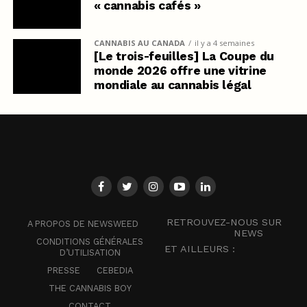
« cannabis cafés »
CANNABIS AU CANADA
il y a 4 semaines
[Le trois-feuilles] La Coupe du
monde 2026 offre une vitrine
mondiale au cannabis légal
RETROUVEZ-NOUS SUR
A PROPOS DE NEWSWEED
NEWS
CONDITIONS GÉNÉRALES
ET AILLEURS :
D’UTILISATION
PRESSE
CEBEDIA
THE CANNABIS BOY
CONTACT